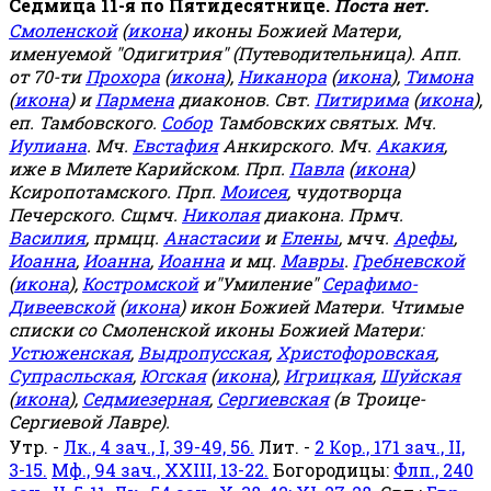
Седмица 11-я по Пятидесятнице.
Поста нет.
Смоленской
(
икона
) иконы Божией Матери,
именуемой "Одигитрия" (Путеводительница). Апп.
от 70-ти
Прохора
(
икона
),
Никанора
(
икона
),
Тимона
(
икона
) и
Пармена
диаконов. Свт.
Питирима
(
икона
),
еп. Тамбовского.
Собор
Тамбовских святых. Мч.
Иулиана
. Мч.
Евстафия
Анкирского. Мч.
Акакия
,
иже в Милете Карийском. Прп.
Павла
(
икона
)
Ксиропотамского. Прп.
Моисея
, чудотворца
Печерского. Сщмч.
Николая
диакона. Прмч.
Василия
, прмцц.
Анастасии
и
Елены
, мчч.
Арефы
,
Иоанна
,
Иоанна
,
Иоанна
и мц.
Мавры
.
Гребневской
(
икона
),
Костромской
и"Умиление"
Серафимо-
Дивеевской
(
икона
) икон Божией Матери. Чтимые
списки со Смоленской иконы Божией Матери:
Устюженская
,
Выдропусская
,
Христофоровская
,
Супрасльская
,
Югская
(
икона
),
Игрицкая
,
Шуйская
(
икона
),
Седмиезерная
,
Сергиевская
(в Троице-
Сергиевой Лавре).
Утр. -
Лк., 4 зач., I, 39-49, 56.
Лит. -
2 Кор., 171 зач., II,
3-15.
Мф., 94 зач., XXIII, 13-22.
Богородицы:
Флп., 240