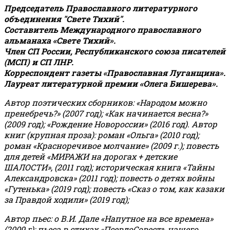
Председатель Православного литературного
объединения "Свете Тихий".
Составитель Международного православного
альманаха «Свете Тихий».
Член СП России, Республиканского союза писателей
(МСП) и СП ЛНР.
Корреспондент газеты «Православная Луганщина»
.
Лауреат литературной премии «Олега Бишерева».
Автор поэтических сборников: «Народом можно
пренебречь?» (2007 год); «Как начинается весна?»
(2009 год); «Рождение Новороссии» (2016 год).
Автор
книг (крупная проза): роман «Ольга» (2010 год);
роман «Красноречивое молчание» (2009 г.); повесть
для детей «МИРАЖИ на дорогах + детские
ШАЛОСТИ», (2011 год); историческая книга «Тайны
Александровска» (2011 год); повесть о детях войны
«Гутенька» (2019 год); повесть «Сказ о том, как казаки
за Правдой ходили» (2019 год);
Автор пьес: о В.И. Дале «Напутное на все времена»
(2009 г); пьеса в стихах «ПсевдоСовесть нашего