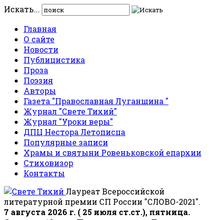
Искать...
Главная
О сайте
Новости
Публицистика
Проза
Поэзия
Авторы
Газета "Православная Луганщина "
Журнал "Свете Тихий"
Журнал "Уроки веры"
ДПЦ Нестора Летописца
Популярные записи
Храмы и святыни Ровеньковской епархии
Стиховизор
Контакты
Лауреат Всероссийской
литературной премии СП России "СЛОВО-2021".
7 августа 2026 г. ( 25 июля ст.ст.), пятница.