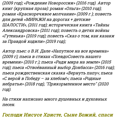
(2009 год); «Рождение Новороссии» (2016 год).
Автор
книг (крупная проза): роман «Ольга» (2010 год);
роман «Красноречивое молчание» (2009 г.); повесть
для детей «МИРАЖИ на дорогах + детские
ШАЛОСТИ», (2011 год); историческая книга «Тайны
Александровска» (2011 год); повесть о детях войны
«Гутенька» (2019 год); повесть «Сказ о том, как казаки
за Правдой ходили» (2019 год);
Автор пьес: о В.И. Дале «Напутное на все времена»
(2009 г); пьеса в стихах «ПсевдоСовесть нашего
времени» (2010 г.); пьеса «Ради мира на земле» (2015
год); пьеса «Отвоёванный выбор Донбасса» (2016 год);
пьеса рождественская сказка «Вернуть папу»; пьеса
«С верой в Победу – за хлебом!»
;
пьеса «Родные
небратья» (2018 год), "Прикормленное место" (2020
год).
На стихи написано много душевных и духовных
песен.
Господи Иисусе Христе, Сыне Божий, спаси