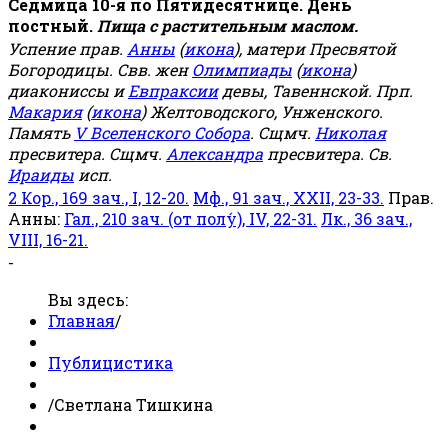
Седмица 10-я по Пятидесятнице. День
постный.
Пища с растительным маслом.
Успение прав.
Анны
(
икона
), матери Пресвятой
Богородицы. Свв. жен
Олимпиады
(
икона
)
диакониссы и
Евпраксии
девы, Тавеннской. Прп.
Макария
(
икона
) Желтоводского, Унженского.
Память
V Вселенского Собора
. Сщмч.
Николая
пресвитера. Сщмч.
Александра
пресвитера. Св.
Ираиды
исп.
2 Кор., 169 зач., I, 12-20.
Мф., 91 зач., XXII, 23-33.
Прав.
Анны:
Гал., 210 зач. (от полу́), IV, 22-31.
Лк., 36 зач.,
VIII, 16-21.
-
Вы здесь:
Главная
/
Публицистика
/
Светлана Тишкина