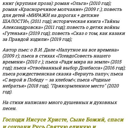
книг (крупная проза): роман «Ольга» (2010 год);
роман «Красноречивое молчание» (2009 г.); повесть
для детей «МИРАЖИ на дорогах + детские
ШАЛОСТИ», (2011 год); историческая книга «Тайны
Александровска» (2011 год); повесть о детях войны
«Гутенька» (2019 год); повесть «Сказ о том, как казаки
за Правдой ходили» (2019 год);
Автор пьес: о В.И. Дале «Напутное на все времена»
(2009 г); пьеса в стихах «ПсевдоСовесть нашего
времени» (2010 г.); пьеса «Ради мира на земле» (2015
год); пьеса «Отвоёванный выбор Донбасса» (2016 год);
пьеса рождественская сказка «Вернуть папу»; пьеса
«С верой в Победу – за хлебом!»
;
пьеса «Родные
небратья» (2018 год), "Прикормленное место" (2020
год).
На стихи написано много душевных и духовных
песен.
Господи Иисусе Христе, Сыне Божий, спаси
и сохрани Русь Святую единую и