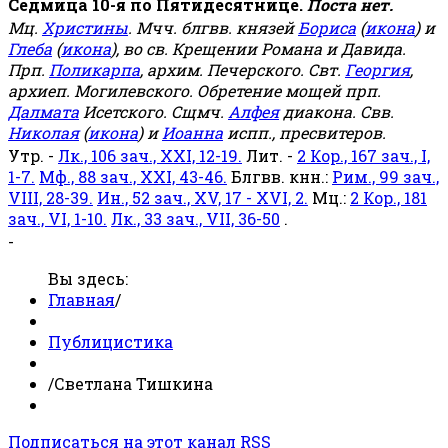
Седмица 10-я по Пятидесятнице.
Поста нет.
Мц.
Христины
. Мчч. блгвв. князей
Бориса
(
икона
) и
Глеба
(
икона
), во св. Крещении Романа и Давида.
Прп.
Поликарпа
, архим. Печерского. Свт.
Георгия
,
архиеп. Могилевского. Обретение мощей прп.
Далмата
Исетского. Сщмч.
Алфея
диакона. Свв.
Николая
(
икона
) и
Иоанна
испп., пресвитеров.
Утр. -
Лк., 106 зач., XXI, 12-19.
Лит. -
2 Кор., 167 зач., I,
1-7.
Мф., 88 зач., XXI, 43-46.
Блгвв. кнн.:
Рим., 99 зач.,
VIII, 28-39.
Ин., 52 зач., XV, 17 - XVI, 2.
Мц.:
2 Кор., 181
зач., VI, 1-10.
Лк., 33 зач., VII, 36-50
.
-
Вы здесь:
Главная
/
Публицистика
/
Светлана Тишкина
Подписаться на этот канал RSS