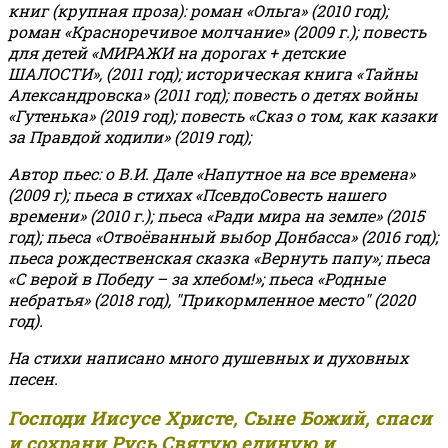
книг (крупная проза): роман «Ольга» (2010 год);
роман «Красноречивое молчание» (2009 г.); повесть
для детей «МИРАЖИ на дорогах + детские
ШАЛОСТИ», (2011 год); историческая книга «Тайны
Александровска» (2011 год); повесть о детях войны
«Гутенька» (2019 год); повесть «Сказ о том, как казаки
за Правдой ходили» (2019 год);
Автор пьес: о В.И. Дале «Напутное на все времена»
(2009 г); пьеса в стихах «ПсевдоСовесть нашего
времени» (2010 г.); пьеса «Ради мира на земле» (2015
год); пьеса «Отвоёванный выбор Донбасса» (2016 год);
пьеса рождественская сказка «Вернуть папу»; пьеса
«С верой в Победу – за хлебом!»
;
пьеса «Родные
небратья» (2018 год), "Прикормленное место" (2020
год).
На стихи написано много душевных и духовных
песен.
Господи Иисусе Христе, Сыне Божий, спаси
и сохрани Русь Святую единую и