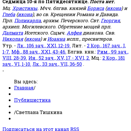
Седмица 10-я по Пятидесятнице.
Поста нет.
Мц.
Христины
. Мчч. блгвв. князей
Бориса
(
икона
) и
Глеба
(
икона
), во св. Крещении Романа и Давида.
Прп.
Поликарпа
, архим. Печерского. Свт.
Георгия
,
архиеп. Могилевского. Обретение мощей прп.
Далмата
Исетского. Сщмч.
Алфея
диакона. Свв.
Николая
(
икона
) и
Иоанна
испп., пресвитеров.
Утр. -
Лк., 106 зач., XXI, 12-19.
Лит. -
2 Кор., 167 зач., I,
1-7.
Мф., 88 зач., XXI, 43-46.
Блгвв. кнн.:
Рим., 99 зач.,
VIII, 28-39.
Ин., 52 зач., XV, 17 - XVI, 2.
Мц.:
2 Кор., 181
зач., VI, 1-10.
Лк., 33 зач., VII, 36-50
.
-
Вы здесь:
Главная
/
Публицистика
/
Светлана Тишкина
Подписаться на этот канал RSS