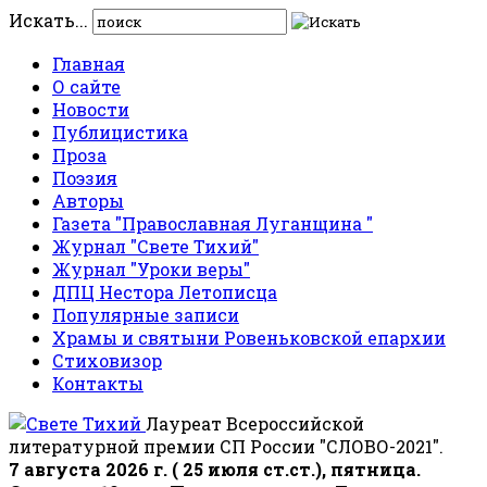
Искать...
Главная
О сайте
Новости
Публицистика
Проза
Поэзия
Авторы
Газета "Православная Луганщина "
Журнал "Свете Тихий"
Журнал "Уроки веры"
ДПЦ Нестора Летописца
Популярные записи
Храмы и святыни Ровеньковской епархии
Стиховизор
Контакты
Лауреат Всероссийской
литературной премии СП России "СЛОВО-2021".
7 августа 2026 г. ( 25 июля ст.ст.), пятница.