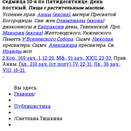
Седмица 10-я по Пятидесятнице. День
постный.
Пища с растительным маслом.
Успение прав.
Анны
(
икона
), матери Пресвятой
Богородицы. Свв. жен
Олимпиады
(
икона
)
диакониссы и
Евпраксии
девы, Тавеннской. Прп.
Макария
(
икона
) Желтоводского, Унженского.
Память
V Вселенского Собора
. Сщмч.
Николая
пресвитера. Сщмч.
Александра
пресвитера. Св.
Ираиды
исп.
2 Кор., 169 зач., I, 12-20.
Мф., 91 зач., XXII, 23-33.
Прав.
Анны:
Гал., 210 зач. (от полу́), IV, 22-31.
Лк., 36 зач.,
VIII, 16-21.
-
Вы здесь:
Главная
/
Публицистика
/
Светлана Тишкина