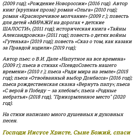
(2009 год); «Рождение Новороссии» (2016 год).
Автор
книг (крупная проза): роман «Ольга» (2010 год);
роман «Красноречивое молчание» (2009 г.); повесть
для детей «МИРАЖИ на дорогах + детские
ШАЛОСТИ», (2011 год); историческая книга «Тайны
Александровска» (2011 год); повесть о детях войны
«Гутенька» (2019 год); повесть «Сказ о том, как казаки
за Правдой ходили» (2019 год);
Автор пьес: о В.И. Дале «Напутное на все времена»
(2009 г); пьеса в стихах «ПсевдоСовесть нашего
времени» (2010 г.); пьеса «Ради мира на земле» (2015
год); пьеса «Отвоёванный выбор Донбасса» (2016 год);
пьеса рождественская сказка «Вернуть папу»; пьеса
«С верой в Победу – за хлебом!»
;
пьеса «Родные
небратья» (2018 год), "Прикормленное место" (2020
год).
На стихи написано много душевных и духовных
песен.
Господи Иисусе Христе, Сыне Божий, спаси