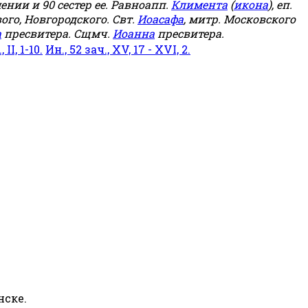
мении и 90 сестер ее. Равноапп.
Климента
(
икона
), еп.
ого, Новгородского. Свт.
Иоасафа
, митр. Московского
а
пресвитера. Сщмч.
Иоанна
пресвитера.
 II, 1-10.
Ин., 52 зач., XV, 17 - XVI, 2.
нске.