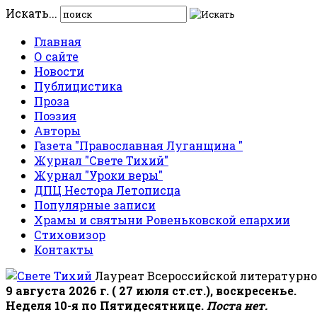
Искать...
Главная
О сайте
Новости
Публицистика
Проза
Поэзия
Авторы
Газета "Православная Луганщина "
Журнал "Свете Тихий"
Журнал "Уроки веры"
ДПЦ Нестора Летописца
Популярные записи
Храмы и святыни Ровеньковской епархии
Стиховизор
Контакты
Лауреат Всероссийской литературно
9 августа 2026 г. ( 27 июля ст.ст.), воскресенье.
Неделя 10-я по Пятидесятнице.
Поста нет.