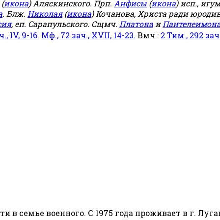
(
икона
) Аляскинского. Прп.
Анфисы
(
икона
) исп., игу
а
. Блж.
Николая
(
икона
) Кочанова, Христа ради юродив
сия
, еп. Сарапульского. Сщмч.
Платона
и
Пантелеимон
ч., IV, 9-16.
Мф., 72 зач., XVII, 14-23.
Вмч.:
2 Тим., 292 зач.,
сти в семье военного. С 1975 года проживает в г. Луга