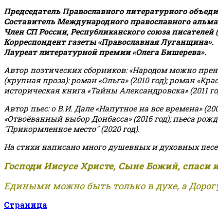
Председатель Православного литературного объедин
Составитель Международного православного альман
Член СП России, Республиканского союза писателей 
Корреспондент газеты «Православная Луганщина»
.
Лауреат литературной премии «Олега Бишерева».
Автор поэтических сборников: «Народом можно пренебре
(крупная проза): роман «Ольга» (2010 год); роман «Кр
историческая книга «Тайны Александровска» (2011 год);
Автор пьес: о В.И. Дале «Напутное на все времена» (200
«Отвоёванный выбор Донбасса» (2016 год); пьеса рожде
"Прикормленное место" (2020 год).
На стихи написано много душевных и духовных песе
Господи Иисусе Христе, Сыне Божий, спаси 
Едиными можно быть только в духе, а Дорогу
Страница