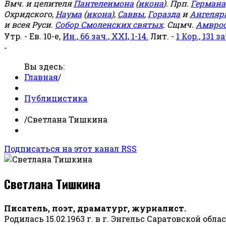
Вмч. и целителя
Пантелеимона
(
икона
). Прп.
Германа
Охридского,
Наума
(
икона
),
Саввы
,
Горазда
и
Ангеляр
и всея Руси.
Собор Смоленских святых
. Сщмч.
Амвро
Утр. - Ев. 10-е,
Ин., 66 зач., XXI, 1-14.
Лит. -
1 Кор., 131 за
-
Вы здесь:
Главная
/
Публицистика
/
Светлана Тишкина
Подписаться на этот канал RSS
Светлана Тишкина
Писатель, поэт, драматург, журналист.
Родилась 15.02.1963 г. в г. Энгельс Саратовской обла