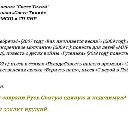
ения "Свете Тихий".
аха «Свете Тихий».
(МСП) и СП ЛНР.
чь?» (2007 год); «Как начинается весна?» (2009 год); 
асноречивое молчание» (2009 г.); повесть для детей «МИ
 повесть о детях войны «Гутенька» (2019 год); повесть 
9 г); пьеса в стихах «ПсевдоСовесть нашего времени» (201
ственская сказка «Вернуть папу»; пьеса «С верой в Поб
н.
и сохрани Русь Святую единую и неделимую!
 осилит идущий...