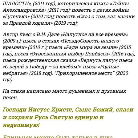
ШАЛОСТИ», (2011 год); историческая книга «Тайны
Александровска» (2011 год); повесть о детях войны
«Гутенька» (2019 год); повесть «Сказ о том, как казаки
за Правдой ходили» (2019 год);
Автор пьес: о В.И. Дале «Напутное на все времена»
(2009 г); пьеса в стихах «ПсевдоСовесть нашего
времени» (2010 г.); пьеса «Ради мира на земле» (2015
год); пьеса «Отвоёванный выбор Донбасса» (2016 год);
пьеса рождественская сказка «Вернуть папу»; пьеса
«С верой в Победу – за хлебом!»
;
пьеса «Родные
небратья» (2018 год), "Прикормленное место" (2020
год).
На стихи написано много душевных и духовных
песен.
Господи Иисусе Христе, Сыне Божий, спаси
и сохрани Русь Святую единую и
неделимую!
Едиными можно быть только в духе,