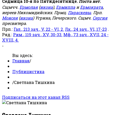
Седмица 10-я по Пятидесятнице.
Поста нет.
Сщмчч.
Ермолая
(
икона
),
Ермиппа
и
Ермократа
,
иереев Никомидийских. Прмц.
Параскевы
. Прп.
Моисея
(
икона
) Угрина, Печерского. Сщмч.
Сергия
пресвитера.
Прп.:
Гал., 213 зач., V, 22 - VI, 2.
Лк., 24 зач., VI, 17-23
.
Ряд.:
Рим., 119 зач., XV, 30-33.
Мф., 73 зач., XVII, 24 -
XVIII, 4.
-
Вы здесь:
Главная
/
Публицистика
/
Светлана Тишкина
Подписаться на этот канал RSS
Светлана Тишкина