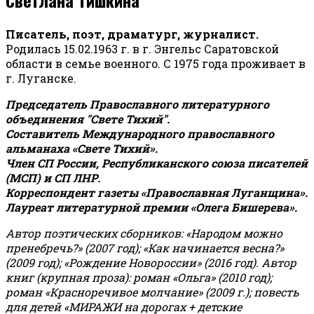
Писатель, поэт, драматург, журналист.
Родилась 15.02.1963 г. в г. Энгельс Саратовской
области в семье военного. С 1975 года проживает в
г. Луганске.
Председатель Православного литературного
объединения "Свете Тихий".
Составитель Международного православного
альманаха «Свете Тихий».
Член СП России, Республиканского союза писателей
(МСП) и СП ЛНР.
Корреспондент газеты «Православная Луганщина»
.
Лауреат литературной премии «Олега Бишерева».
Автор поэтических сборников: «Народом можно
пренебречь?» (2007 год); «Как начинается весна?»
(2009 год); «Рождение Новороссии» (2016 год).
Автор
книг (крупная проза): роман «Ольга» (2010 год);
роман «Красноречивое молчание» (2009 г.); повесть
для детей «МИРАЖИ на дорогах + детские