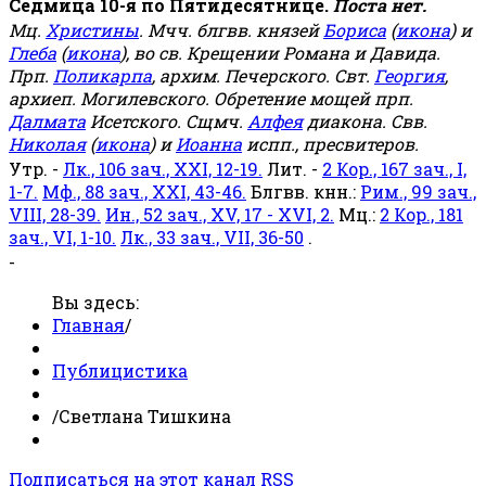
Седмица 10-я по Пятидесятнице.
Поста нет.
Мц.
Христины
. Мчч. блгвв. князей
Бориса
(
икона
) и
Глеба
(
икона
), во св. Крещении Романа и Давида.
Прп.
Поликарпа
, архим. Печерского. Свт.
Георгия
,
архиеп. Могилевского. Обретение мощей прп.
Далмата
Исетского. Сщмч.
Алфея
диакона. Свв.
Николая
(
икона
) и
Иоанна
испп., пресвитеров.
Утр. -
Лк., 106 зач., XXI, 12-19.
Лит. -
2 Кор., 167 зач., I,
1-7.
Мф., 88 зач., XXI, 43-46.
Блгвв. кнн.:
Рим., 99 зач.,
VIII, 28-39.
Ин., 52 зач., XV, 17 - XVI, 2.
Мц.:
2 Кор., 181
зач., VI, 1-10.
Лк., 33 зач., VII, 36-50
.
-
Вы здесь:
Главная
/
Публицистика
/
Светлана Тишкина
Подписаться на этот канал RSS