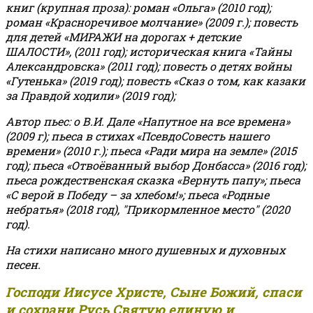
книг (крупная проза): роман «Ольга» (2010 год);
роман «Красноречивое молчание» (2009 г.); повесть
для детей «МИРАЖИ на дорогах + детские
ШАЛОСТИ», (2011 год); историческая книга «Тайны
Александровска» (2011 год); повесть о детях войны
«Гутенька» (2019 год); повесть «Сказ о том, как казаки
за Правдой ходили» (2019 год);
Автор пьес: о В.И. Дале «Напутное на все времена»
(2009 г); пьеса в стихах «ПсевдоСовесть нашего
времени» (2010 г.); пьеса «Ради мира на земле» (2015
год); пьеса «Отвоёванный выбор Донбасса» (2016 год);
пьеса рождественская сказка «Вернуть папу»; пьеса
«С верой в Победу – за хлебом!»
;
пьеса «Родные
небратья» (2018 год), "Прикормленное место" (2020
год).
На стихи написано много душевных и духовных
песен.
Господи Иисусе Христе, Сыне Божий, спаси
и сохрани Русь Святую единую и