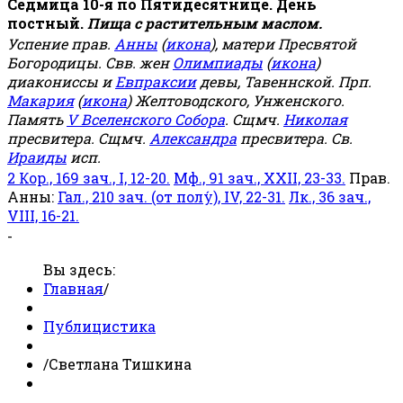
Седмица 10-я по Пятидесятнице. День
постный.
Пища с растительным маслом.
Успение прав.
Анны
(
икона
), матери Пресвятой
Богородицы. Свв. жен
Олимпиады
(
икона
)
диакониссы и
Евпраксии
девы, Тавеннской. Прп.
Макария
(
икона
) Желтоводского, Унженского.
Память
V Вселенского Собора
. Сщмч.
Николая
пресвитера. Сщмч.
Александра
пресвитера. Св.
Ираиды
исп.
2 Кор., 169 зач., I, 12-20.
Мф., 91 зач., XXII, 23-33.
Прав.
Анны:
Гал., 210 зач. (от полу́), IV, 22-31.
Лк., 36 зач.,
VIII, 16-21.
-
Вы здесь:
Главная
/
Публицистика
/
Светлана Тишкина