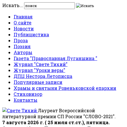
Искать...
Главная
О сайте
Новости
Публицистика
Проза
Поэзия
Авторы
Газета "Православная Луганщина "
Журнал "Свете Тихий"
Журнал "Уроки веры"
ДПЦ Нестора Летописца
Популярные записи
Храмы и святыни Ровеньковской епархии
Стиховизор
Контакты
Лауреат Всероссийской
литературной премии СП России "СЛОВО-2021".
7 августа 2026 г. ( 25 июля ст.ст.), пятница.