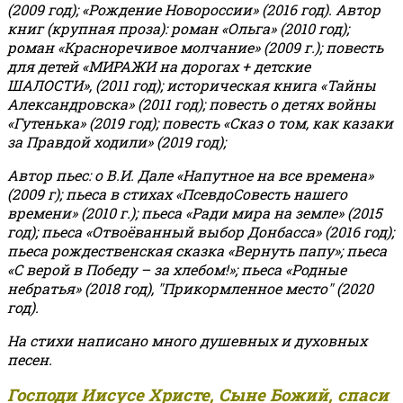
(2009 год); «Рождение Новороссии» (2016 год).
Автор
книг (крупная проза): роман «Ольга» (2010 год);
роман «Красноречивое молчание» (2009 г.); повесть
для детей «МИРАЖИ на дорогах + детские
ШАЛОСТИ», (2011 год); историческая книга «Тайны
Александровска» (2011 год); повесть о детях войны
«Гутенька» (2019 год); повесть «Сказ о том, как казаки
за Правдой ходили» (2019 год);
Автор пьес: о В.И. Дале «Напутное на все времена»
(2009 г); пьеса в стихах «ПсевдоСовесть нашего
времени» (2010 г.); пьеса «Ради мира на земле» (2015
год); пьеса «Отвоёванный выбор Донбасса» (2016 год);
пьеса рождественская сказка «Вернуть папу»; пьеса
«С верой в Победу – за хлебом!»
;
пьеса «Родные
небратья» (2018 год), "Прикормленное место" (2020
год).
На стихи написано много душевных и духовных
песен.
Господи Иисусе Христе, Сыне Божий, спаси