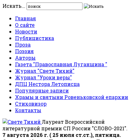
Искать...
Главная
О сайте
Новости
Публицистика
Проза
Поэзия
Авторы
Газета "Православная Луганщина "
Журнал "Свете Тихий"
Журнал "Уроки веры"
ДПЦ Нестора Летописца
Популярные записи
Храмы и святыни Ровеньковской епархии
Стиховизор
Контакты
Лауреат Всероссийской
литературной премии СП России "СЛОВО-2021".
7 августа 2026 г. ( 25 июля ст.ст.), пятница.