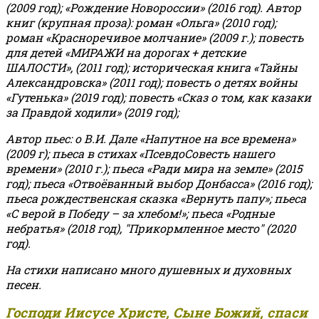
(2009 год); «Рождение Новороссии» (2016 год).
Автор
книг (крупная проза): роман «Ольга» (2010 год);
роман «Красноречивое молчание» (2009 г.); повесть
для детей «МИРАЖИ на дорогах + детские
ШАЛОСТИ», (2011 год); историческая книга «Тайны
Александровска» (2011 год); повесть о детях войны
«Гутенька» (2019 год); повесть «Сказ о том, как казаки
за Правдой ходили» (2019 год);
Автор пьес: о В.И. Дале «Напутное на все времена»
(2009 г); пьеса в стихах «ПсевдоСовесть нашего
времени» (2010 г.); пьеса «Ради мира на земле» (2015
год); пьеса «Отвоёванный выбор Донбасса» (2016 год);
пьеса рождественская сказка «Вернуть папу»; пьеса
«С верой в Победу – за хлебом!»
;
пьеса «Родные
небратья» (2018 год), "Прикормленное место" (2020
год).
На стихи написано много душевных и духовных
песен.
Господи Иисусе Христе, Сыне Божий, спаси