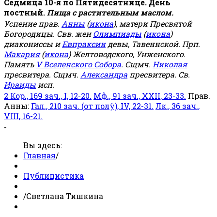
Седмица 10-я по Пятидесятнице. День
постный.
Пища с растительным маслом.
Успение прав.
Анны
(
икона
), матери Пресвятой
Богородицы. Свв. жен
Олимпиады
(
икона
)
диакониссы и
Евпраксии
девы, Тавеннской. Прп.
Макария
(
икона
) Желтоводского, Унженского.
Память
V Вселенского Собора
. Сщмч.
Николая
пресвитера. Сщмч.
Александра
пресвитера. Св.
Ираиды
исп.
2 Кор., 169 зач., I, 12-20.
Мф., 91 зач., XXII, 23-33.
Прав.
Анны:
Гал., 210 зач. (от полу́), IV, 22-31.
Лк., 36 зач.,
VIII, 16-21.
-
Вы здесь:
Главная
/
Публицистика
/
Светлана Тишкина