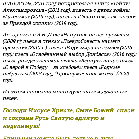
ШАЛОСТИ», (2011 год); историческая книга «Тайны
Александровска» (2011 год); повесть о детях войны
«Гутенька» (2019 год); повесть «Сказ о том, как казаки
за Правдой ходили» (2019 год);
Автор пьес: о В.И. Дале «Напутное на все времена»
(2009 г); пьеса в стихах «ПсевдоСовесть нашего
времени» (2010 г.); пьеса «Ради мира на земле» (2015
год); пьеса «Отвоёванный выбор Донбасса» (2016 год);
пьеса рождественская сказка «Вернуть папу»; пьеса
«С верой в Победу – за хлебом!»
;
пьеса «Родные
небратья» (2018 год), "Прикормленное место" (2020
год).
На стихи написано много душевных и духовных
песен.
Господи Иисусе Христе, Сыне Божий, спаси
и сохрани Русь Святую единую и
неделимую!
Едиными можно быть только в духе,