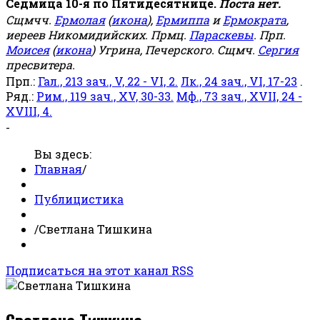
Седмица 10-я по Пятидесятнице.
Поста нет.
Сщмчч.
Ермолая
(
икона
),
Ермиппа
и
Ермократа
,
иереев Никомидийских. Прмц.
Параскевы
. Прп.
Моисея
(
икона
) Угрина, Печерского. Сщмч.
Сергия
пресвитера.
Прп.:
Гал., 213 зач., V, 22 - VI, 2.
Лк., 24 зач., VI, 17-23
.
Ряд.:
Рим., 119 зач., XV, 30-33.
Мф., 73 зач., XVII, 24 -
XVIII, 4.
-
Вы здесь:
Главная
/
Публицистика
/
Светлана Тишкина
Подписаться на этот канал RSS
Светлана Тишкина