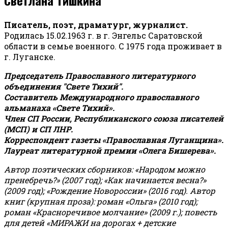
Писатель, поэт, драматург, журналист.
Родилась 15.02.1963 г. в г. Энгельс Саратовской
области в семье военного. С 1975 года проживает в
г. Луганске.
Председатель Православного литературного
объединения "Свете Тихий".
Составитель Международного православного
альманаха «Свете Тихий».
Член СП России, Республиканского союза писателей
(МСП) и СП ЛНР.
Корреспондент газеты «Православная Луганщина»
.
Лауреат литературной премии «Олега Бишерева».
Автор поэтических сборников: «Народом можно
пренебречь?» (2007 год); «Как начинается весна?»
(2009 год); «Рождение Новороссии» (2016 год).
Автор
книг (крупная проза): роман «Ольга» (2010 год);
роман «Красноречивое молчание» (2009 г.); повесть
для детей «МИРАЖИ на дорогах + детские