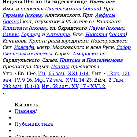
Неделя 10-я по Пятидесятнице.
Поста нет.
Вмч. и целителя
Пантелеимона
(
икона
). Прп.
Германа
(
икона
) Аляскинского. Прп.
Анфисы
(
икона
) исп., игумении и 90 сестер ее. Равноапп.
Климента
(
икона
), еп. Охридского,
Наума
(
икона
),
Саввы
,
Горазда
и
Ангеляра
. Блж.
Николая
(
икона
)
Кочанова, Христа ради юродивого, Новгородского.
Свт.
Иоасафа
, митр. Московского и всея Руси.
Собор
Смоленских святых
. Сщмч.
Амвросия
, еп.
Сарапульского. Сщмч.
Платона
и
Пантелеимона
пресвитера. Сщмч.
Иоанна
пресвитера.
Утр. - Ев. 10-е,
Ин., 66 зач., XXI, 1-14.
Лит. -
1 Кор., 131
зач., IV, 9-16.
Мф., 72 зач., XVII, 14-23.
Вмч.:
2 Тим.,
292 зач., II, 1-10.
Ин., 52 зач., XV, 17 - XVI, 2.
-
Вы здесь:
Главная
/
Публицистика
/
Светлана Тишкина