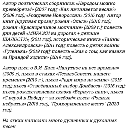
Автор поэтических сборников: «Народом можно
пренебречь?» (2007 год); «Как начинается весна?»
(2009 год); «Рождение Новороссии» (2016 год).
Автор
книг (крупная проза): роман «Ольга» (2010 год);
роман «Красноречивое молчание» (2009 г.); повесть
для детей «МИРАЖИ на дорогах + детские
ШАЛОСТИ», (2011 год); историческая книга «Тайны
Александровска» (2011 год); повесть о детях войны
«Гутенька» (2019 год); повесть «Сказ о том, как казаки
за Правдой ходили» (2019 год);
Автор пьес: о В.И. Дале «Напутное на все времена»
(2009 г); пьеса в стихах «ПсевдоСовесть нашего
времени» (2010 г.); пьеса «Ради мира на земле» (2015
год); пьеса «Отвоёванный выбор Донбасса» (2016 год);
пьеса рождественская сказка «Вернуть папу»; пьеса
«С верой в Победу – за хлебом!»
;
пьеса «Родные
небратья» (2018 год), "Прикормленное место" (2020
год).
На стихи написано много душевных и духовных
песен.