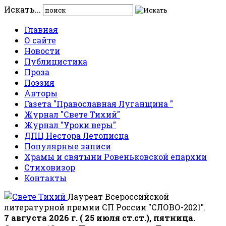
Искать...
Главная
О сайте
Новости
Публицистика
Проза
Поэзия
Авторы
Газета "Православная Луганщина "
Журнал "Свете Тихий"
Журнал "Уроки веры"
ДПЦ Нестора Летописца
Популярные записи
Храмы и святыни Ровеньковской епархии
Стиховизор
Контакты
Лауреат Всероссийской
литературной премии СП России "СЛОВО-2021".
7 августа 2026 г. ( 25 июля ст.ст.), пятница.