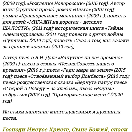
(2009 год); «Рождение Новороссии» (2016 год).
Автор
книг (крупная проза): роман «Ольга» (2010 год);
роман «Красноречивое молчание» (2009 г.); повесть
для детей «МИРАЖИ на дорогах + детские
ШАЛОСТИ», (2011 год); историческая книга «Тайны
Александровска» (2011 год); повесть о детях войны
«Гутенька» (2019 год); повесть «Сказ о том, как казаки
за Правдой ходили» (2019 год);
Автор пьес: о В.И. Дале «Напутное на все времена»
(2009 г); пьеса в стихах «ПсевдоСовесть нашего
времени» (2010 г.); пьеса «Ради мира на земле» (2015
год); пьеса «Отвоёванный выбор Донбасса» (2016 год);
пьеса рождественская сказка «Вернуть папу»; пьеса
«С верой в Победу – за хлебом!»
;
пьеса «Родные
небратья» (2018 год), "Прикормленное место" (2020
год).
На стихи написано много душевных и духовных
песен.
Господи Иисусе Христе, Сыне Божий, спаси