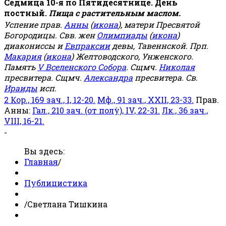
Седмица 10-я по Пятидесятнице. День
постный.
Пища с растительным маслом.
Успение прав.
Анны
(
икона
), матери Пресвятой
Богородицы. Свв. жен
Олимпиады
(
икона
)
диакониссы и
Евпраксии
девы, Тавеннской. Прп.
Макария
(
икона
) Желтоводского, Унженского.
Память
V Вселенского Собора
. Сщмч.
Николая
пресвитера. Сщмч.
Александра
пресвитера. Св.
Ираиды
исп.
2 Кор., 169 зач., I, 12-20.
Мф., 91 зач., XXII, 23-33.
Прав.
Анны:
Гал., 210 зач. (от полу́), IV, 22-31.
Лк., 36 зач.,
VIII, 16-21.
-
Вы здесь:
Главная
/
Публицистика
/
Светлана Тишкина