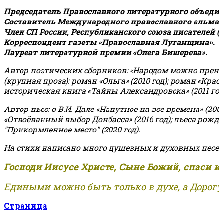
Председатель Православного литературного объедин
Составитель Международного православного альман
Член СП России, Республиканского союза писателей 
Корреспондент газеты «Православная Луганщина»
.
Лауреат литературной премии «Олега Бишерева».
Автор поэтических сборников: «Народом можно пренебре
(крупная проза): роман «Ольга» (2010 год); роман «Кр
историческая книга «Тайны Александровска» (2011 год);
Автор пьес: о В.И. Дале «Напутное на все времена» (200
«Отвоёванный выбор Донбасса» (2016 год); пьеса рожде
"Прикормленное место" (2020 год).
На стихи написано много душевных и духовных песе
Господи Иисусе Христе, Сыне Божий, спаси 
Едиными можно быть только в духе, а Дорогу
Страница