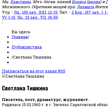
Мц.
Христины
. Мчч. блгвв. князей
Бориса
(
икона
) и
Г
Могилевского. Обретение мощей прп.
Далмата
Исетск
Утр. -
Лк., 106 зач., XXI, 12-19.
Лит. -
2 Кор., 167 зач., I, 1-
VI, 1-10.
Лк., 33 зач., VII, 36-50
.
-
Вы здесь:
Главная
/
Публицистика
/
Светлана Тишкина
Подписаться на этот канал RSS
Светлана Тишкина
Писатель, поэт, драматург, журналист.
Родилась 15.02.1963 г. в г. Энгельс Саратовской обла