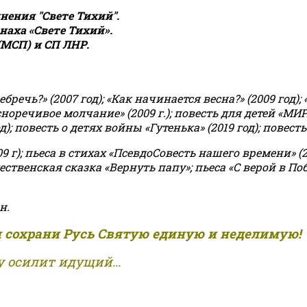
ения "Свете Тихий".
аха «Свете Тихий».
(МСП) и СП ЛНР.
чь?» (2007 год); «Как начинается весна?» (2009 год); 
асноречивое молчание» (2009 г.); повесть для детей «МИ
 повесть о детях войны «Гутенька» (2019 год); повесть 
9 г); пьеса в стихах «ПсевдоСовесть нашего времени» (201
ственская сказка «Вернуть папу»; пьеса «С верой в Поб
н.
и сохрани Русь Святую единую и неделимую!
 осилит идущий...