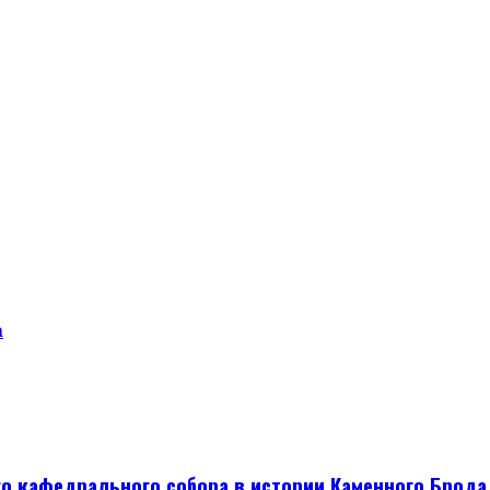
а
о кафедрального собора в истории Каменного Брода