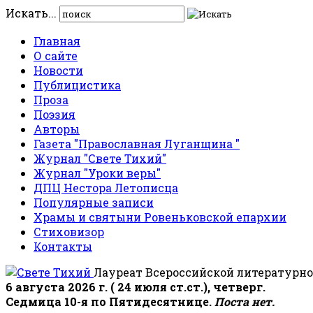
Искать...
Главная
О сайте
Новости
Публицистика
Проза
Поэзия
Авторы
Газета "Православная Луганщина "
Журнал "Свете Тихий"
Журнал "Уроки веры"
ДПЦ Нестора Летописца
Популярные записи
Храмы и святыни Ровеньковской епархии
Стиховизор
Контакты
Лауреат Всероссийской литературно
6 августа 2026 г. ( 24 июля ст.ст.), четверг.
Седмица 10-я по Пятидесятнице.
Поста нет.