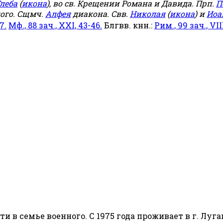
леба
(
икона
), во св. Крещении Романа и Давида. Прп.
П
ого. Сщмч.
Алфея
диакона. Свв.
Николая
(
икона
) и
Иоа
7.
Мф., 88 зач., XXI, 43-46.
Блгвв. кнн.:
Рим., 99 зач., VIII
сти в семье военного. С 1975 года проживает в г. Луга