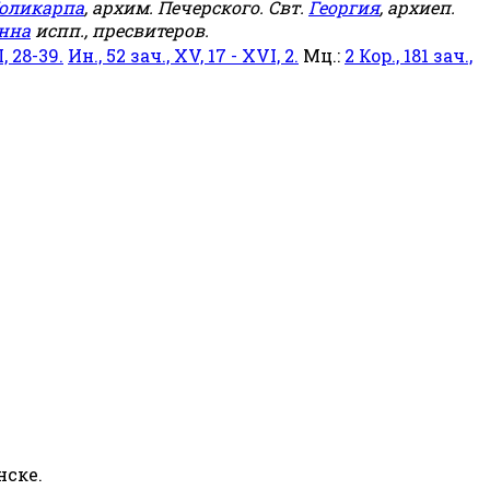
оликарпа
, архим. Печерского. Свт.
Георгия
, архиеп.
нна
испп., пресвитеров.
, 28-39.
Ин., 52 зач., XV, 17 - XVI, 2.
Мц.:
2 Кор., 181 зач.,
нске.