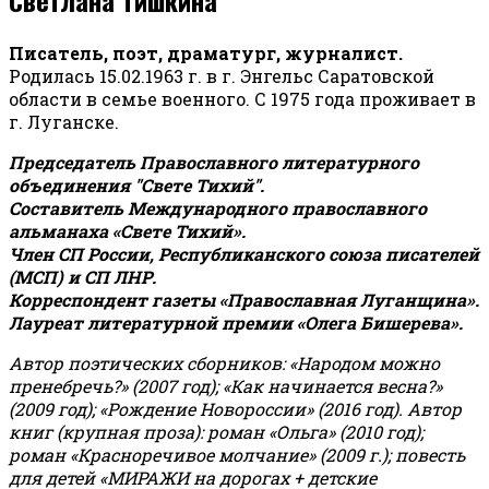
Писатель, поэт, драматург, журналист.
Родилась 15.02.1963 г. в г. Энгельс Саратовской
области в семье военного. С 1975 года проживает в
г. Луганске.
Председатель Православного литературного
объединения "Свете Тихий".
Составитель Международного православного
альманаха «Свете Тихий».
Член СП России, Республиканского союза писателей
(МСП) и СП ЛНР.
Корреспондент газеты «Православная Луганщина»
.
Лауреат литературной премии «Олега Бишерева».
Автор поэтических сборников: «Народом можно
пренебречь?» (2007 год); «Как начинается весна?»
(2009 год); «Рождение Новороссии» (2016 год).
Автор
книг (крупная проза): роман «Ольга» (2010 год);
роман «Красноречивое молчание» (2009 г.); повесть
для детей «МИРАЖИ на дорогах + детские