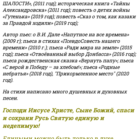
ШАЛОСТИ», (2011 год); историческая книга «Тайны
Александровска» (2011 год); повесть о детях войны
«Гутенька» (2019 год); повесть «Сказ о том, как казаки
за Правдой ходили» (2019 год);
Автор пьес: о В.И. Дале «Напутное на все времена»
(2009 г); пьеса в стихах «ПсевдоСовесть нашего
времени» (2010 г.); пьеса «Ради мира на земле» (2015
год); пьеса «Отвоёванный выбор Донбасса» (2016 год);
пьеса рождественская сказка «Вернуть папу»; пьеса
«С верой в Победу – за хлебом!»
;
пьеса «Родные
небратья» (2018 год), "Прикормленное место" (2020
год).
На стихи написано много душевных и духовных
песен.
Господи Иисусе Христе, Сыне Божий, спаси
и сохрани Русь Святую единую и
неделимую!
Едиными можно быть только в духе,