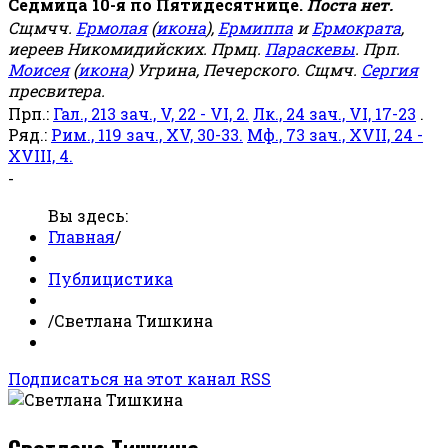
Седмица 10-я по Пятидесятнице.
Поста нет.
Сщмчч.
Ермолая
(
икона
),
Ермиппа
и
Ермократа
,
иереев Никомидийских. Прмц.
Параскевы
. Прп.
Моисея
(
икона
) Угрина, Печерского. Сщмч.
Сергия
пресвитера.
Прп.:
Гал., 213 зач., V, 22 - VI, 2.
Лк., 24 зач., VI, 17-23
.
Ряд.:
Рим., 119 зач., XV, 30-33.
Мф., 73 зач., XVII, 24 -
XVIII, 4.
-
Вы здесь:
Главная
/
Публицистика
/
Светлана Тишкина
Подписаться на этот канал RSS
Светлана Тишкина