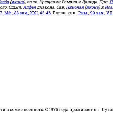
леба
(
икона
), во св. Крещении Романа и Давида. Прп.
П
ого. Сщмч.
Алфея
диакона. Свв.
Николая
(
икона
) и
Иоа
7.
Мф., 88 зач., XXI, 43-46.
Блгвв. кнн.:
Рим., 99 зач., VIII
сти в семье военного. С 1975 года проживает в г. Луга