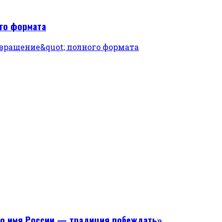
ого формата
Во имя России — традиция побеждать»