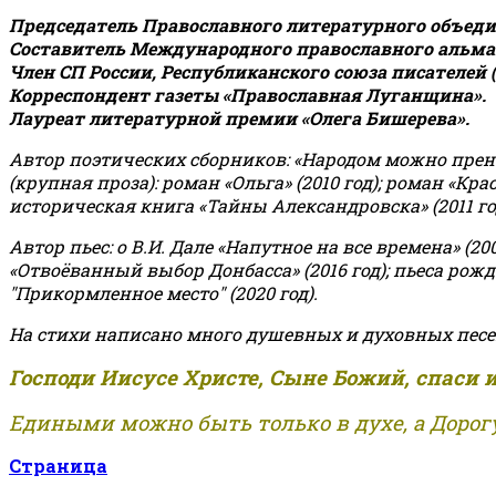
Председатель Православного литературного объедин
Составитель Международного православного альман
Член СП России, Республиканского союза писателей 
Корреспондент газеты «Православная Луганщина»
.
Лауреат литературной премии «Олега Бишерева».
Автор поэтических сборников: «Народом можно пренебре
(крупная проза): роман «Ольга» (2010 год); роман «Кр
историческая книга «Тайны Александровска» (2011 год);
Автор пьес: о В.И. Дале «Напутное на все времена» (200
«Отвоёванный выбор Донбасса» (2016 год); пьеса рожде
"Прикормленное место" (2020 год).
На стихи написано много душевных и духовных песе
Господи Иисусе Христе, Сыне Божий, спаси 
Едиными можно быть только в духе, а Дорогу
Страница