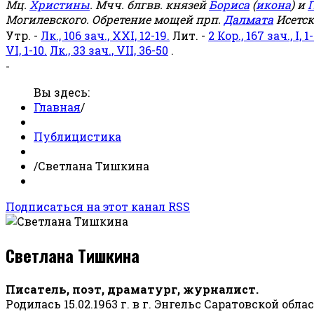
Мц.
Христины
. Мчч. блгвв. князей
Бориса
(
икона
) и
Г
Могилевского. Обретение мощей прп.
Далмата
Исетск
Утр. -
Лк., 106 зач., XXI, 12-19.
Лит. -
2 Кор., 167 зач., I, 1-
VI, 1-10.
Лк., 33 зач., VII, 36-50
.
-
Вы здесь:
Главная
/
Публицистика
/
Светлана Тишкина
Подписаться на этот канал RSS
Светлана Тишкина
Писатель, поэт, драматург, журналист.
Родилась 15.02.1963 г. в г. Энгельс Саратовской обла