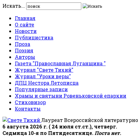
Искать...
Главная
О сайте
Новости
Публицистика
Проза
Поэзия
Авторы
Газета "Православная Луганщина "
Журнал "Свете Тихий"
Журнал "Уроки веры"
ДПЦ Нестора Летописца
Популярные записи
Храмы и святыни Ровеньковской епархии
Стиховизор
Контакты
Лауреат Всероссийской литературно
6 августа 2026 г. ( 24 июля ст.ст.), четверг.
Седмица 10-я по Пятидесятнице.
Поста нет.