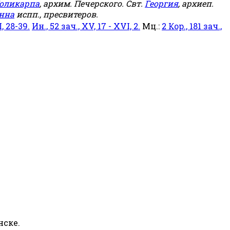
оликарпа
, архим. Печерского. Свт.
Георгия
, архиеп.
нна
испп., пресвитеров.
, 28-39.
Ин., 52 зач., XV, 17 - XVI, 2.
Мц.:
2 Кор., 181 зач.,
нске.