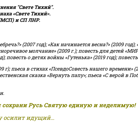
ения "Свете Тихий".
аха «Свете Тихий».
(МСП) и СП ЛНР.
чь?» (2007 год); «Как начинается весна?» (2009 год); 
асноречивое молчание» (2009 г.); повесть для детей «МИ
 повесть о детях войны «Гутенька» (2019 год); повесть 
9 г); пьеса в стихах «ПсевдоСовесть нашего времени» (201
ственская сказка «Вернуть папу»; пьеса «С верой в Поб
н.
и сохрани Русь Святую единую и неделимую!
 осилит идущий...