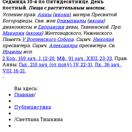
Седмица 10-я по Пятидесятнице. День
постный.
Пища с растительным маслом.
Успение прав.
Анны
(
икона
), матери Пресвятой
Богородицы. Свв. жен
Олимпиады
(
икона
)
диакониссы и
Евпраксии
девы, Тавеннской. Прп.
Макария
(
икона
) Желтоводского, Унженского.
Память
V Вселенского Собора
. Сщмч.
Николая
пресвитера. Сщмч.
Александра
пресвитера. Св.
Ираиды
исп.
2 Кор., 169 зач., I, 12-20.
Мф., 91 зач., XXII, 23-33.
Прав.
Анны:
Гал., 210 зач. (от полу́), IV, 22-31.
Лк., 36 зач.,
VIII, 16-21.
-
Вы здесь:
Главная
/
Публицистика
/
Светлана Тишкина