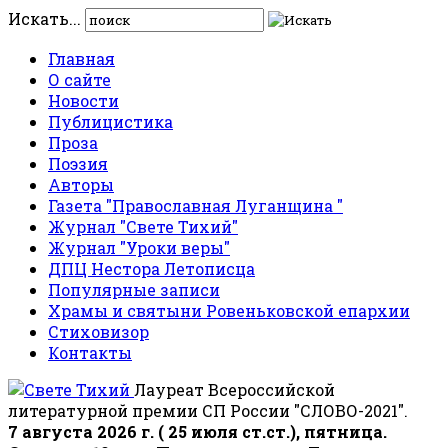
Искать...
Главная
О сайте
Новости
Публицистика
Проза
Поэзия
Авторы
Газета "Православная Луганщина "
Журнал "Свете Тихий"
Журнал "Уроки веры"
ДПЦ Нестора Летописца
Популярные записи
Храмы и святыни Ровеньковской епархии
Стиховизор
Контакты
Лауреат Всероссийской
литературной премии СП России "СЛОВО-2021".
7 августа 2026 г. ( 25 июля ст.ст.), пятница.