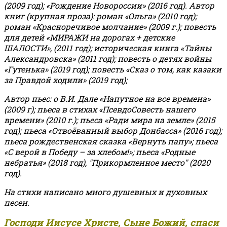
(2009 год); «Рождение Новороссии» (2016 год).
Автор
книг (крупная проза): роман «Ольга» (2010 год);
роман «Красноречивое молчание» (2009 г.); повесть
для детей «МИРАЖИ на дорогах + детские
ШАЛОСТИ», (2011 год); историческая книга «Тайны
Александровска» (2011 год); повесть о детях войны
«Гутенька» (2019 год); повесть «Сказ о том, как казаки
за Правдой ходили» (2019 год);
Автор пьес: о В.И. Дале «Напутное на все времена»
(2009 г); пьеса в стихах «ПсевдоСовесть нашего
времени» (2010 г.); пьеса «Ради мира на земле» (2015
год); пьеса «Отвоёванный выбор Донбасса» (2016 год);
пьеса рождественская сказка «Вернуть папу»; пьеса
«С верой в Победу – за хлебом!»
;
пьеса «Родные
небратья» (2018 год), "Прикормленное место" (2020
год).
На стихи написано много душевных и духовных
песен.
Господи Иисусе Христе, Сыне Божий, спаси