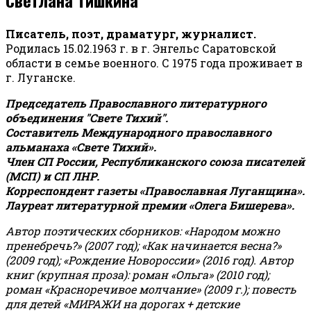
Писатель, поэт, драматург, журналист.
Родилась 15.02.1963 г. в г. Энгельс Саратовской
области в семье военного. С 1975 года проживает в
г. Луганске.
Председатель Православного литературного
объединения "Свете Тихий".
Составитель Международного православного
альманаха «Свете Тихий».
Член СП России, Республиканского союза писателей
(МСП) и СП ЛНР.
Корреспондент газеты «Православная Луганщина»
.
Лауреат литературной премии «Олега Бишерева».
Автор поэтических сборников: «Народом можно
пренебречь?» (2007 год); «Как начинается весна?»
(2009 год); «Рождение Новороссии» (2016 год).
Автор
книг (крупная проза): роман «Ольга» (2010 год);
роман «Красноречивое молчание» (2009 г.); повесть
для детей «МИРАЖИ на дорогах + детские