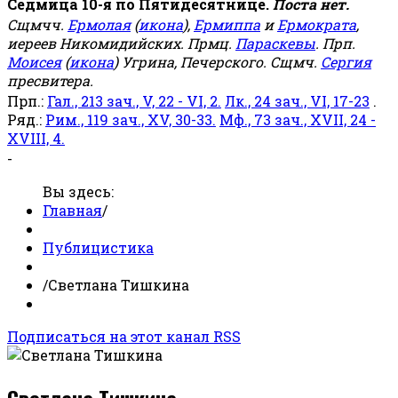
Седмица 10-я по Пятидесятнице.
Поста нет.
Сщмчч.
Ермолая
(
икона
),
Ермиппа
и
Ермократа
,
иереев Никомидийских. Прмц.
Параскевы
. Прп.
Моисея
(
икона
) Угрина, Печерского. Сщмч.
Сергия
пресвитера.
Прп.:
Гал., 213 зач., V, 22 - VI, 2.
Лк., 24 зач., VI, 17-23
.
Ряд.:
Рим., 119 зач., XV, 30-33.
Мф., 73 зач., XVII, 24 -
XVIII, 4.
-
Вы здесь:
Главная
/
Публицистика
/
Светлана Тишкина
Подписаться на этот канал RSS
Светлана Тишкина