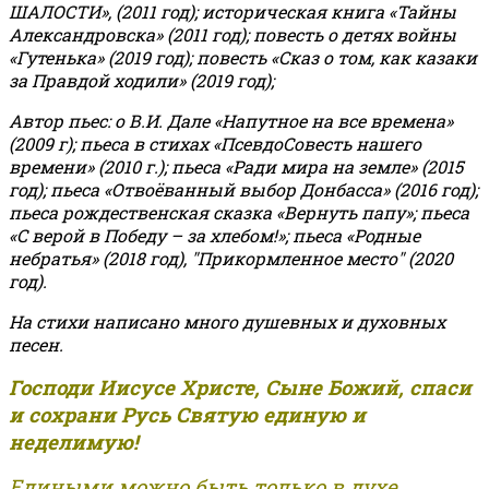
ШАЛОСТИ», (2011 год); историческая книга «Тайны
Александровска» (2011 год); повесть о детях войны
«Гутенька» (2019 год); повесть «Сказ о том, как казаки
за Правдой ходили» (2019 год);
Автор пьес: о В.И. Дале «Напутное на все времена»
(2009 г); пьеса в стихах «ПсевдоСовесть нашего
времени» (2010 г.); пьеса «Ради мира на земле» (2015
год); пьеса «Отвоёванный выбор Донбасса» (2016 год);
пьеса рождественская сказка «Вернуть папу»; пьеса
«С верой в Победу – за хлебом!»
;
пьеса «Родные
небратья» (2018 год), "Прикормленное место" (2020
год).
На стихи написано много душевных и духовных
песен.
Господи Иисусе Христе, Сыне Божий, спаси
и сохрани Русь Святую единую и
неделимую!
Едиными можно быть только в духе,