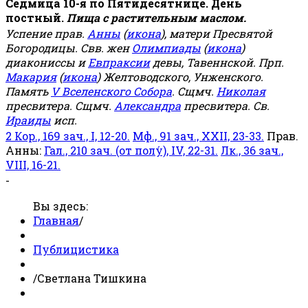
Седмица 10-я по Пятидесятнице. День
постный.
Пища с растительным маслом.
Успение прав.
Анны
(
икона
), матери Пресвятой
Богородицы. Свв. жен
Олимпиады
(
икона
)
диакониссы и
Евпраксии
девы, Тавеннской. Прп.
Макария
(
икона
) Желтоводского, Унженского.
Память
V Вселенского Собора
. Сщмч.
Николая
пресвитера. Сщмч.
Александра
пресвитера. Св.
Ираиды
исп.
2 Кор., 169 зач., I, 12-20.
Мф., 91 зач., XXII, 23-33.
Прав.
Анны:
Гал., 210 зач. (от полу́), IV, 22-31.
Лк., 36 зач.,
VIII, 16-21.
-
Вы здесь:
Главная
/
Публицистика
/
Светлана Тишкина