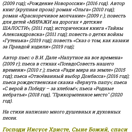
(2009 год); «Рождение Новороссии» (2016 год).
Автор
книг (крупная проза): роман «Ольга» (2010 год);
роман «Красноречивое молчание» (2009 г.); повесть
для детей «МИРАЖИ на дорогах + детские
ШАЛОСТИ», (2011 год); историческая книга «Тайны
Александровска» (2011 год); повесть о детях войны
«Гутенька» (2019 год); повесть «Сказ о том, как казаки
за Правдой ходили» (2019 год);
Автор пьес: о В.И. Дале «Напутное на все времена»
(2009 г); пьеса в стихах «ПсевдоСовесть нашего
времени» (2010 г.); пьеса «Ради мира на земле» (2015
год); пьеса «Отвоёванный выбор Донбасса» (2016 год);
пьеса рождественская сказка «Вернуть папу»; пьеса
«С верой в Победу – за хлебом!»
;
пьеса «Родные
небратья» (2018 год), "Прикормленное место" (2020
год).
На стихи написано много душевных и духовных
песен.
Господи Иисусе Христе, Сыне Божий, спаси