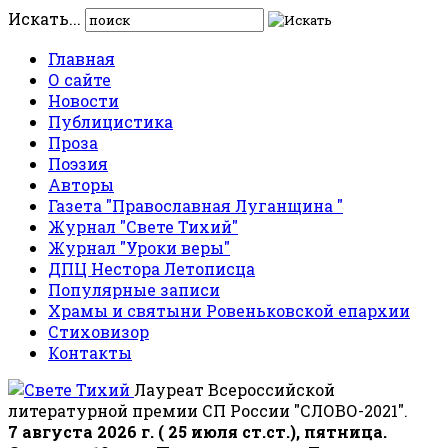
Искать...
Главная
О сайте
Новости
Публицистика
Проза
Поэзия
Авторы
Газета "Православная Луганщина "
Журнал "Свете Тихий"
Журнал "Уроки веры"
ДПЦ Нестора Летописца
Популярные записи
Храмы и святыни Ровеньковской епархии
Стиховизор
Контакты
Лауреат Всероссийской
литературной премии СП России "СЛОВО-2021".
7 августа 2026 г. ( 25 июля ст.ст.), пятница.