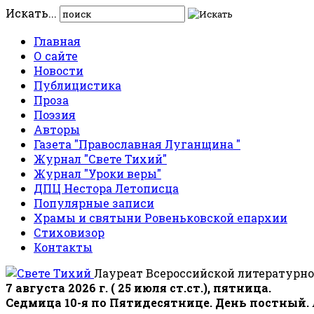
Искать...
Главная
О сайте
Новости
Публицистика
Проза
Поэзия
Авторы
Газета "Православная Луганщина "
Журнал "Свете Тихий"
Журнал "Уроки веры"
ДПЦ Нестора Летописца
Популярные записи
Храмы и святыни Ровеньковской епархии
Стиховизор
Контакты
Лауреат Всероссийской литературно
7 августа 2026 г. ( 25 июля ст.ст.), пятница.
Седмица 10-я по Пятидесятнице. День постный.