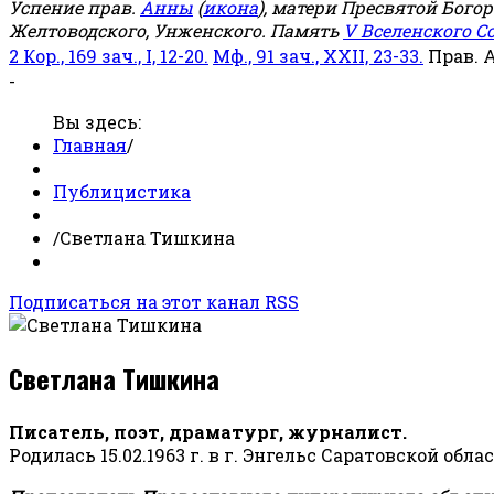
Успение прав.
Анны
(
икона
), матери Пресвятой Бого
Желтоводского, Унженского. Память
V Вселенского С
2 Кор., 169 зач., I, 12-20.
Мф., 91 зач., XXII, 23-33.
Прав. 
-
Вы здесь:
Главная
/
Публицистика
/
Светлана Тишкина
Подписаться на этот канал RSS
Светлана Тишкина
Писатель, поэт, драматург, журналист.
Родилась 15.02.1963 г. в г. Энгельс Саратовской обла