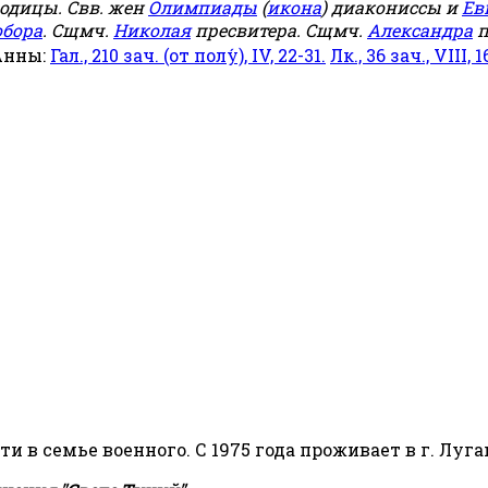
родицы. Свв. жен
Олимпиады
(
икона
) диакониссы и
Ев
обора
. Сщмч.
Николая
пресвитера. Сщмч.
Александра
п
Анны:
Гал., 210 зач. (от полу́), IV, 22-31.
Лк., 36 зач., VIII, 1
сти в семье военного. С 1975 года проживает в г. Луга