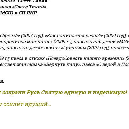
ения "Свете Тихий".
аха «Свете Тихий».
(МСП) и СП ЛНР.
чь?» (2007 год); «Как начинается весна?» (2009 год); 
асноречивое молчание» (2009 г.); повесть для детей «МИ
 повесть о детях войны «Гутенька» (2019 год); повесть 
9 г); пьеса в стихах «ПсевдоСовесть нашего времени» (201
ственская сказка «Вернуть папу»; пьеса «С верой в Поб
н.
и сохрани Русь Святую единую и неделимую!
 осилит идущий...