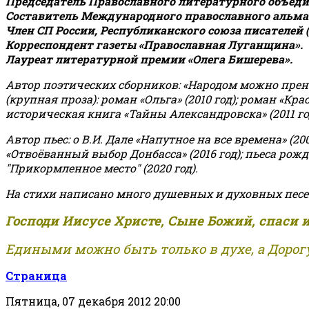
Председатель Православного литературного объедин
Составитель Международного православного альман
Член СП России, Республиканского союза писателей 
Корреспондент газеты «Православная Луганщина»
.
Лауреат литературной премии «Олега Бишерева».
Автор поэтических сборников: «Народом можно пренебре
(крупная проза): роман «Ольга» (2010 год); роман «Кр
историческая книга «Тайны Александровска» (2011 год);
Автор пьес: о В.И. Дале «Напутное на все времена» (200
«Отвоёванный выбор Донбасса» (2016 год); пьеса рожде
"Прикормленное место" (2020 год).
На стихи написано много душевных и духовных песе
Господи Иисусе Христе, Сыне Божий, спаси 
Едиными можно быть только в духе, а Дорогу
Страница
Пятница, 07 декабря 2012 20:00