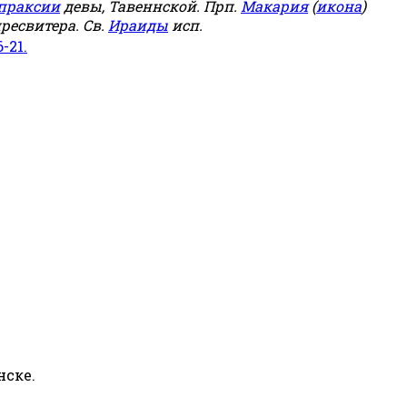
праксии
девы, Тавеннской. Прп.
Макария
(
икона
)
ресвитера. Св.
Ираиды
исп.
6-21.
нске.