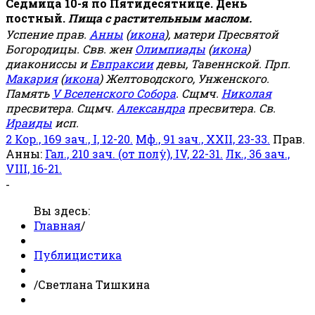
Седмица 10-я по Пятидесятнице. День
постный.
Пища с растительным маслом.
Успение прав.
Анны
(
икона
), матери Пресвятой
Богородицы. Свв. жен
Олимпиады
(
икона
)
диакониссы и
Евпраксии
девы, Тавеннской. Прп.
Макария
(
икона
) Желтоводского, Унженского.
Память
V Вселенского Собора
. Сщмч.
Николая
пресвитера. Сщмч.
Александра
пресвитера. Св.
Ираиды
исп.
2 Кор., 169 зач., I, 12-20.
Мф., 91 зач., XXII, 23-33.
Прав.
Анны:
Гал., 210 зач. (от полу́), IV, 22-31.
Лк., 36 зач.,
VIII, 16-21.
-
Вы здесь:
Главная
/
Публицистика
/
Светлана Тишкина