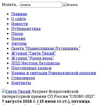
Искать...
Главная
О сайте
Новости
Публицистика
Проза
Поэзия
Авторы
Газета "Православная Луганщина "
Журнал "Свете Тихий"
Журнал "Уроки веры"
ДПЦ Нестора Летописца
Популярные записи
Храмы и святыни Ровеньковской епархии
Стиховизор
Контакты
Лауреат Всероссийской
литературной премии СП России "СЛОВО-2021".
7 августа 2026 г. ( 25 июля ст.ст.), пятница.