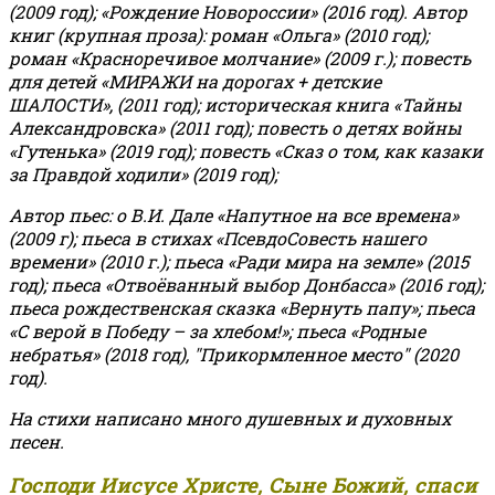
(2009 год); «Рождение Новороссии» (2016 год).
Автор
книг (крупная проза): роман «Ольга» (2010 год);
роман «Красноречивое молчание» (2009 г.); повесть
для детей «МИРАЖИ на дорогах + детские
ШАЛОСТИ», (2011 год); историческая книга «Тайны
Александровска» (2011 год); повесть о детях войны
«Гутенька» (2019 год); повесть «Сказ о том, как казаки
за Правдой ходили» (2019 год);
Автор пьес: о В.И. Дале «Напутное на все времена»
(2009 г); пьеса в стихах «ПсевдоСовесть нашего
времени» (2010 г.); пьеса «Ради мира на земле» (2015
год); пьеса «Отвоёванный выбор Донбасса» (2016 год);
пьеса рождественская сказка «Вернуть папу»; пьеса
«С верой в Победу – за хлебом!»
;
пьеса «Родные
небратья» (2018 год), "Прикормленное место" (2020
год).
На стихи написано много душевных и духовных
песен.
Господи Иисусе Христе, Сыне Божий, спаси