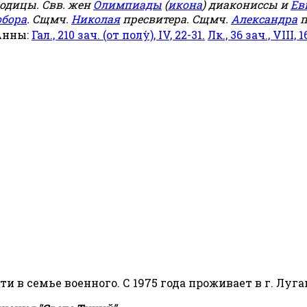
родицы. Свв. жен
Олимпиады
(
икона
) диакониссы и
Ев
обора
. Сщмч.
Николая
пресвитера. Сщмч.
Александра
п
Анны:
Гал., 210 зач. (от полу́), IV, 22-31.
Лк., 36 зач., VIII, 1
сти в семье военного. С 1975 года проживает в г. Луга