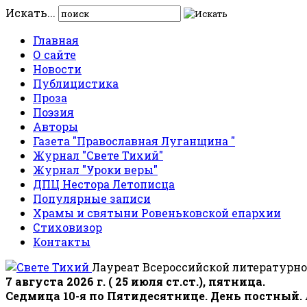
Искать...
Главная
О сайте
Новости
Публицистика
Проза
Поэзия
Авторы
Газета "Православная Луганщина "
Журнал "Свете Тихий"
Журнал "Уроки веры"
ДПЦ Нестора Летописца
Популярные записи
Храмы и святыни Ровеньковской епархии
Стиховизор
Контакты
Лауреат Всероссийской литературно
7 августа 2026 г. ( 25 июля ст.ст.), пятница.
Седмица 10-я по Пятидесятнице. День постный.