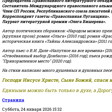
Председатель Православного литературного объедин
Составитель Международного православного альман
Член СП России, Республиканского союза писателей 
Корреспондент газеты «Православная Луганщина»
.
Лауреат литературной премии «Олега Бишерева».
Автор поэтических сборников: «Народом можно пренебре
(крупная проза): роман «Ольга» (2010 год); роман «Кр
историческая книга «Тайны Александровска» (2011 год);
Автор пьес: о В.И. Дале «Напутное на все времена» (200
«Отвоёванный выбор Донбасса» (2016 год); пьеса рожде
"Прикормленное место" (2020 год).
На стихи написано много душевных и духовных песе
Господи Иисусе Христе, Сыне Божий, спаси 
Едиными можно быть только в духе, а Дорогу
Страница
Суббота, 24 января 2026 15:32