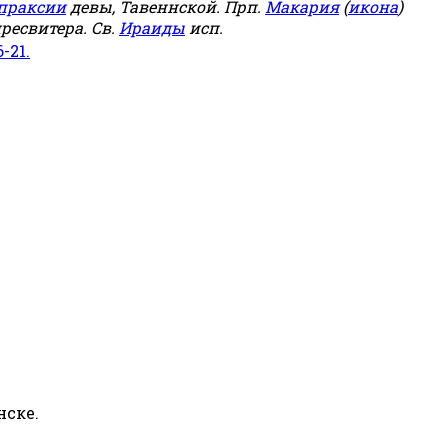
праксии
девы, Тавеннской. Прп.
Макария
(
икона
)
ресвитера. Св.
Ираиды
исп.
6-21.
нске.