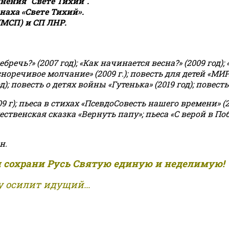
ения "Свете Тихий".
аха «Свете Тихий».
(МСП) и СП ЛНР.
чь?» (2007 год); «Как начинается весна?» (2009 год); 
асноречивое молчание» (2009 г.); повесть для детей «МИ
 повесть о детях войны «Гутенька» (2019 год); повесть 
9 г); пьеса в стихах «ПсевдоСовесть нашего времени» (201
ственская сказка «Вернуть папу»; пьеса «С верой в Поб
н.
и сохрани Русь Святую единую и неделимую!
 осилит идущий...