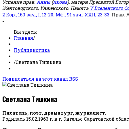
Успение прав.
Анны
(
икона
), матери Пресвятой Бого
Желтоводского, Унженского. Память
V Вселенского С
2 Кор., 169 зач., I, 12-20.
Мф., 91 зач., XXII, 23-33.
Прав. 
-
Вы здесь:
Главная
/
Публицистика
/
Светлана Тишкина
Подписаться на этот канал RSS
Светлана Тишкина
Писатель, поэт, драматург, журналист.
Родилась 15.02.1963 г. в г. Энгельс Саратовской обла