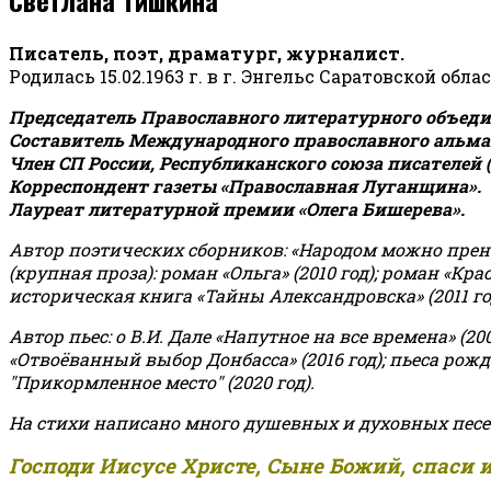
Писатель, поэт, драматург, журналист.
Родилась 15.02.1963 г. в г. Энгельс Саратовской обла
Председатель Православного литературного объедин
Составитель Международного православного альман
Член СП России, Республиканского союза писателей 
Корреспондент газеты «Православная Луганщина»
.
Лауреат литературной премии «Олега Бишерева».
Автор поэтических сборников: «Народом можно пренебре
(крупная проза): роман «Ольга» (2010 год); роман «Кр
историческая книга «Тайны Александровска» (2011 год);
Автор пьес: о В.И. Дале «Напутное на все времена» (200
«Отвоёванный выбор Донбасса» (2016 год); пьеса рожде
"Прикормленное место" (2020 год).
На стихи написано много душевных и духовных песе
Господи Иисусе Христе, Сыне Божий, спаси 