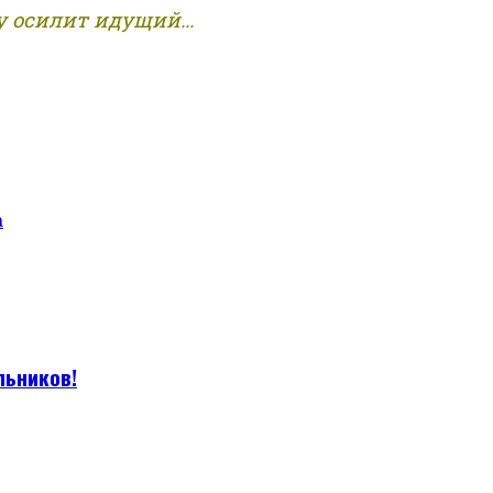
 осилит идущий...
а
льников!