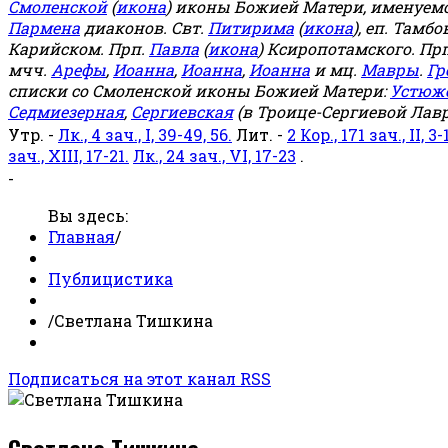
Смоленской
(
икона
) иконы Божией Матери, именуемо
Пармена
диаконов. Свт.
Питирима
(
икона
), еп. Тамб
Карийском. Прп.
Павла
(
икона
) Ксиропотамского. Пр
мчч.
Арефы
,
Иоанна
,
Иоанна
,
Иоанна
и мц.
Мавры
.
Гр
списки со Смоленской иконы Божией Матери:
Устюж
Седмиезерная
,
Сергиевская
(в Троице-Сергиевой Лавр
Утр. -
Лк., 4 зач., I, 39-49, 56.
Лит. -
2 Кор., 171 зач., II, 3-
зач., XIII, 17-21.
Лк., 24 зач., VI, 17-23
.
-
Вы здесь:
Главная
/
Публицистика
/
Светлана Тишкина
Подписаться на этот канал RSS
Светлана Тишкина