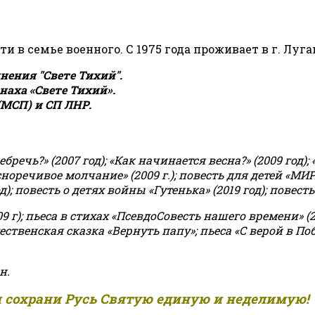
сти в семье военного. С 1975 года проживает в г. Луга
ения "Свете Тихий".
аха «Свете Тихий».
(МСП) и СП ЛНР.
чь?» (2007 год); «Как начинается весна?» (2009 год); 
асноречивое молчание» (2009 г.); повесть для детей «МИ
 повесть о детях войны «Гутенька» (2019 год); повесть 
9 г); пьеса в стихах «ПсевдоСовесть нашего времени» (201
ственская сказка «Вернуть папу»; пьеса «С верой в Поб
н.
и сохрани Русь Святую единую и неделимую!