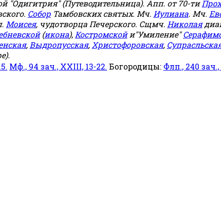
й "Одигитрия" (Путеводительница). Апп. от 70-ти
Прох
овского.
Собор
Тамбовских святых. Мч.
Иулиана
. Мч.
Ев
п.
Моисея
, чудотворца Печерского. Сщмч.
Николая
диа
ебневской
(
икона
),
Костромской
и"Умиление"
Серафим
енская
,
Выдропусская
,
Христофоровская
,
Супрасльска
е).
15.
Мф., 94 зач., XXIII, 13-22.
Богородицы:
Флп., 240 зач., I