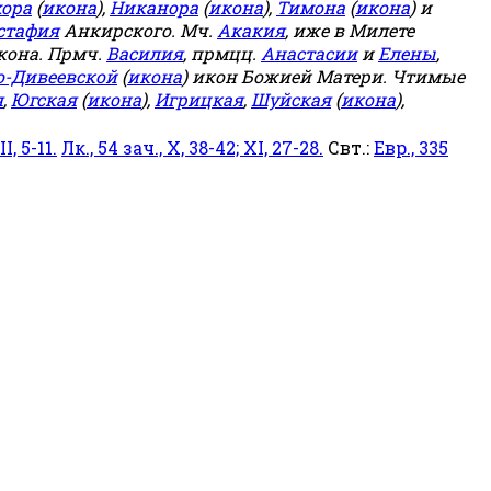
ора
(
икона
),
Никанора
(
икона
),
Тимона
(
икона
) и
стафия
Анкирского. Мч.
Акакия
, иже в Милете
кона. Прмч.
Василия
, прмцц.
Анастасии
и
Елены
,
о-Дивеевской
(
икона
) икон Божией Матери. Чтимые
я
,
Югская
(
икона
),
Игрицкая
,
Шуйская
(
икона
),
I, 5-11.
Лк., 54 зач., X, 38-42; XI, 27-28.
Свт.:
Евр., 335