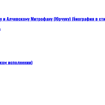
и Алчевскому Митрофану (Юрчуку) (биография в сти
а
ком исполнении)