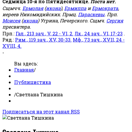
Седмица 10-я по Пятидесятнице.
Поста нет.
Сщмчч.
Ермолая
(
икона
),
Ермиппа
и
Ермократа
,
иереев Никомидийских. Прмц.
Параскевы
. Прп.
Моисея
(
икона
) Угрина, Печерского. Сщмч.
Сергия
пресвитера.
Прп.:
Гал., 213 зач., V, 22 - VI, 2.
Лк., 24 зач., VI, 17-23
.
Ряд.:
Рим., 119 зач., XV, 30-33.
Мф., 73 зач., XVII, 24 -
XVIII, 4.
-
Вы здесь:
Главная
/
Публицистика
/
Светлана Тишкина
Подписаться на этот канал RSS
Светлана Тишкина