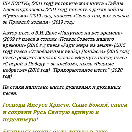
ШАЛОСТИ», (2011 год); историческая книга «Тайны
Александровска» (2011 год); повесть о детях войны
«Гутенька» (2019 год); повесть «Сказ о том, как казаки
за Правдой ходили» (2019 год);
Автор пьес: о В.И. Дале «Напутное на все времена»
(2009 г); пьеса в стихах «ПсевдоСовесть нашего
времени» (2010 г.); пьеса «Ради мира на земле» (2015
год); пьеса «Отвоёванный выбор Донбасса» (2016 год);
пьеса рождественская сказка «Вернуть папу»; пьеса
«С верой в Победу – за хлебом!»
;
пьеса «Родные
небратья» (2018 год), "Прикормленное место" (2020
год).
На стихи написано много душевных и духовных
песен.
Господи Иисусе Христе, Сыне Божий, спаси
и сохрани Русь Святую единую и
неделимую!
Едиными можно быть только в духе,