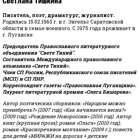
Писатель, поэт, драматург, журналист.
Родилась 15.02.1963 г. в г. Энгельс Саратовской
области в семье военного. С 1975 года проживает в
г. Луганске.
Председатель Православного литературного
объединения "Свете Тихий".
Составитель Международного православного
альманаха «Свете Тихий».
Член СП России, Республиканского союза писателей
(МСП) и СП ЛНР.
Корреспондент газеты «Православная Луганщина»
.
Лауреат литературной премии «Олега Бишерева».
Автор поэтических сборников: «Народом можно
пренебречь?» (2007 год); «Как начинается весна?»
(2009 год); «Рождение Новороссии» (2016 год).
Автор
книг (крупная проза): роман «Ольга» (2010 год);
роман «Красноречивое молчание» (2009 г.); повесть
для детей «МИРАЖИ на дорогах + детские