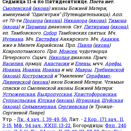
Седмица 11-я по Пятидесятнице.
Поста нет.
Смоленской
(
икона
) иконы Божией Матери,
именуемой "Одигитрия" (Путеводительница). Апп.
от 70-ти
Прохора
(
икона
),
Никанора
(
икона
),
Тимона
(
икона
) и
Пармена
диаконов. Свт.
Питирима
(
икона
),
еп. Тамбовского.
Собор
Тамбовских святых. Мч.
Иулиана
. Мч.
Евстафия
Анкирского. Мч.
Акакия
,
иже в Милете Карийском. Прп.
Павла
(
икона
)
Ксиропотамского. Прп.
Моисея
, чудотворца
Печерского. Сщмч.
Николая
диакона. Прмч.
Василия
, прмцц.
Анастасии
и
Елены
, мчч.
Арефы
,
Иоанна
,
Иоанна
,
Иоанна
и мц.
Мавры
.
Гребневской
(
икона
),
Костромской
и"Умиление"
Серафимо-
Дивеевской
(
икона
) икон Божией Матери. Чтимые
списки со Смоленской иконы Божией Матери:
Устюженская
,
Выдропусская
,
Христофоровская
,
Супрасльская
,
Югская
(
икона
),
Игрицкая
,
Шуйская
(
икона
),
Седмиезерная
,
Сергиевская
(в Троице-
Сергиевой Лавре).
Утр. -
Лк., 4 зач., I, 39-49, 56.
Лит. -
2 Кор., 171 зач., II,
3-15.
Мф., 94 зач., XXIII, 13-22.
Богородицы:
Флп., 240