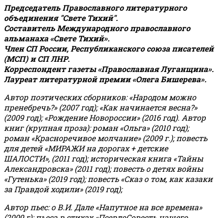
Председатель Православного литературного
объединения "Свете Тихий".
Составитель Международного православного
альманаха «Свете Тихий».
Член СП России, Республиканского союза писателей
(МСП) и СП ЛНР.
Корреспондент газеты «Православная Луганщина»
.
Лауреат литературной премии «Олега Бишерева».
Автор поэтических сборников: «Народом можно
пренебречь?» (2007 год); «Как начинается весна?»
(2009 год); «Рождение Новороссии» (2016 год).
Автор
книг (крупная проза): роман «Ольга» (2010 год);
роман «Красноречивое молчание» (2009 г.); повесть
для детей «МИРАЖИ на дорогах + детские
ШАЛОСТИ», (2011 год); историческая книга «Тайны
Александровска» (2011 год); повесть о детях войны
«Гутенька» (2019 год); повесть «Сказ о том, как казаки
за Правдой ходили» (2019 год);
Автор пьес: о В.И. Дале «Напутное на все времена»
(2009 г); пьеса в стихах «ПсевдоСовесть нашего