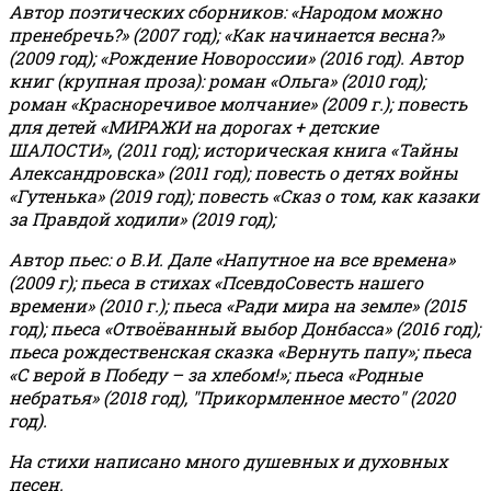
Автор поэтических сборников: «Народом можно
пренебречь?» (2007 год); «Как начинается весна?»
(2009 год); «Рождение Новороссии» (2016 год).
Автор
книг (крупная проза): роман «Ольга» (2010 год);
роман «Красноречивое молчание» (2009 г.); повесть
для детей «МИРАЖИ на дорогах + детские
ШАЛОСТИ», (2011 год); историческая книга «Тайны
Александровска» (2011 год); повесть о детях войны
«Гутенька» (2019 год); повесть «Сказ о том, как казаки
за Правдой ходили» (2019 год);
Автор пьес: о В.И. Дале «Напутное на все времена»
(2009 г); пьеса в стихах «ПсевдоСовесть нашего
времени» (2010 г.); пьеса «Ради мира на земле» (2015
год); пьеса «Отвоёванный выбор Донбасса» (2016 год);
пьеса рождественская сказка «Вернуть папу»; пьеса
«С верой в Победу – за хлебом!»
;
пьеса «Родные
небратья» (2018 год), "Прикормленное место" (2020
год).
На стихи написано много душевных и духовных
песен.