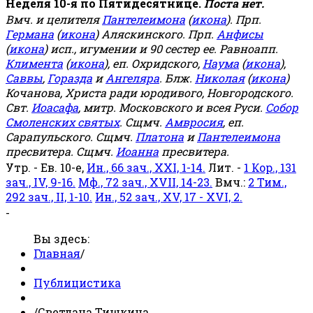
Неделя 10-я по Пятидесятнице.
Поста нет.
Вмч. и целителя
Пантелеимона
(
икона
). Прп.
Германа
(
икона
) Аляскинского. Прп.
Анфисы
(
икона
) исп., игумении и 90 сестер ее. Равноапп.
Климента
(
икона
), еп. Охридского,
Наума
(
икона
),
Саввы
,
Горазда
и
Ангеляра
. Блж.
Николая
(
икона
)
Кочанова, Христа ради юродивого, Новгородского.
Свт.
Иоасафа
, митр. Московского и всея Руси.
Собор
Смоленских святых
. Сщмч.
Амвросия
, еп.
Сарапульского. Сщмч.
Платона
и
Пантелеимона
пресвитера. Сщмч.
Иоанна
пресвитера.
Утр. - Ев. 10-е,
Ин., 66 зач., XXI, 1-14.
Лит. -
1 Кор., 131
зач., IV, 9-16.
Мф., 72 зач., XVII, 14-23.
Вмч.:
2 Тим.,
292 зач., II, 1-10.
Ин., 52 зач., XV, 17 - XVI, 2.
-
Вы здесь:
Главная
/
Публицистика
/
Светлана Тишкина