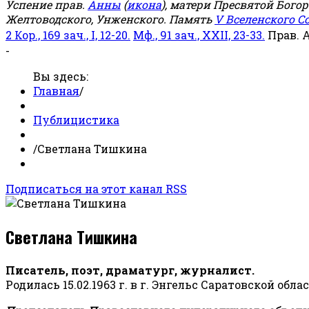
Успение прав.
Анны
(
икона
), матери Пресвятой Бого
Желтоводского, Унженского. Память
V Вселенского С
2 Кор., 169 зач., I, 12-20.
Мф., 91 зач., XXII, 23-33.
Прав. 
-
Вы здесь:
Главная
/
Публицистика
/
Светлана Тишкина
Подписаться на этот канал RSS
Светлана Тишкина
Писатель, поэт, драматург, журналист.
Родилась 15.02.1963 г. в г. Энгельс Саратовской обла