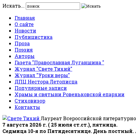
Искать...
Главная
О сайте
Новости
Публицистика
Проза
Поэзия
Авторы
Газета "Православная Луганщина "
Журнал "Свете Тихий"
Журнал "Уроки веры"
ДПЦ Нестора Летописца
Популярные записи
Храмы и святыни Ровеньковской епархии
Стиховизор
Контакты
Лауреат Всероссийской литературно
7 августа 2026 г. ( 25 июля ст.ст.), пятница.
Седмица 10-я по Пятидесятнице. День постный.