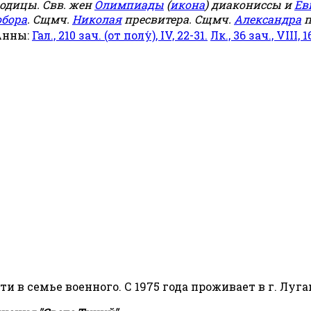
родицы. Свв. жен
Олимпиады
(
икона
) диакониссы и
Ев
обора
. Сщмч.
Николая
пресвитера. Сщмч.
Александра
п
Анны:
Гал., 210 зач. (от полу́), IV, 22-31.
Лк., 36 зач., VIII, 1
сти в семье военного. С 1975 года проживает в г. Луга