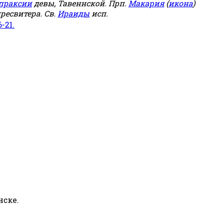
праксии
девы, Тавеннской. Прп.
Макария
(
икона
)
ресвитера. Св.
Ираиды
исп.
6-21.
нске.