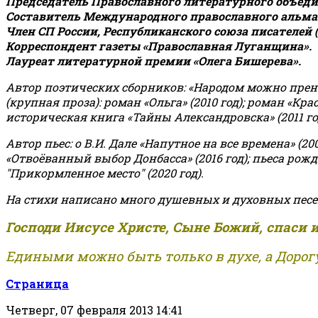
Председатель Православного литературного объедин
Составитель Международного православного альман
Член СП России, Республиканского союза писателей 
Корреспондент газеты «Православная Луганщина»
.
Лауреат литературной премии «Олега Бишерева».
Автор поэтических сборников: «Народом можно пренебре
(крупная проза): роман «Ольга» (2010 год); роман «Кр
историческая книга «Тайны Александровска» (2011 год);
Автор пьес: о В.И. Дале «Напутное на все времена» (200
«Отвоёванный выбор Донбасса» (2016 год); пьеса рожде
"Прикормленное место" (2020 год).
На стихи написано много душевных и духовных песе
Господи Иисусе Христе, Сыне Божий, спаси 
Едиными можно быть только в духе, а Дорогу
Страница
Четверг, 07 февраля 2013 14:41