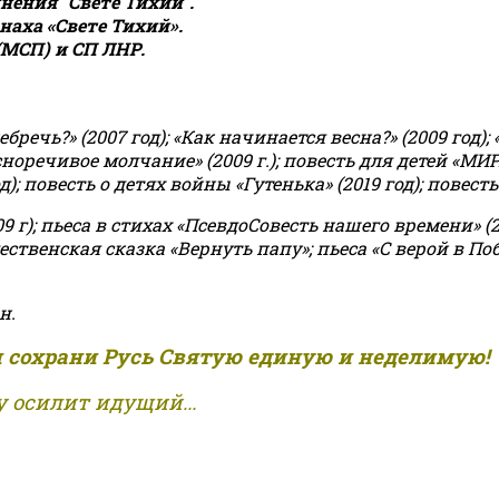
ения "Свете Тихий".
аха «Свете Тихий».
(МСП) и СП ЛНР.
чь?» (2007 год); «Как начинается весна?» (2009 год); 
асноречивое молчание» (2009 г.); повесть для детей «МИ
 повесть о детях войны «Гутенька» (2019 год); повесть 
9 г); пьеса в стихах «ПсевдоСовесть нашего времени» (201
ственская сказка «Вернуть папу»; пьеса «С верой в Поб
н.
и сохрани Русь Святую единую и неделимую!
 осилит идущий...