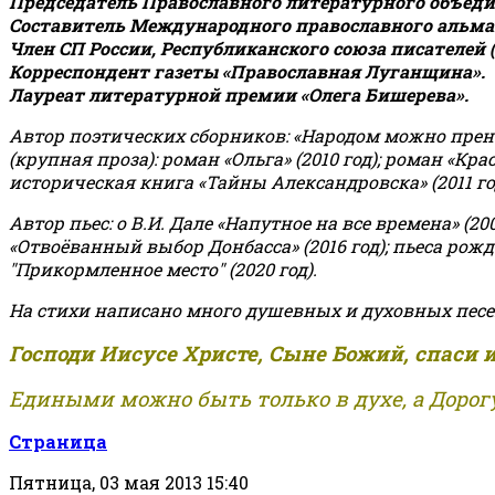
Председатель Православного литературного объедин
Составитель Международного православного альман
Член СП России, Республиканского союза писателей 
Корреспондент газеты «Православная Луганщина»
.
Лауреат литературной премии «Олега Бишерева».
Автор поэтических сборников: «Народом можно пренебре
(крупная проза): роман «Ольга» (2010 год); роман «Кр
историческая книга «Тайны Александровска» (2011 год);
Автор пьес: о В.И. Дале «Напутное на все времена» (200
«Отвоёванный выбор Донбасса» (2016 год); пьеса рожде
"Прикормленное место" (2020 год).
На стихи написано много душевных и духовных песе
Господи Иисусе Христе, Сыне Божий, спаси 
Едиными можно быть только в духе, а Дорогу
Страница
Пятница, 03 мая 2013 15:40