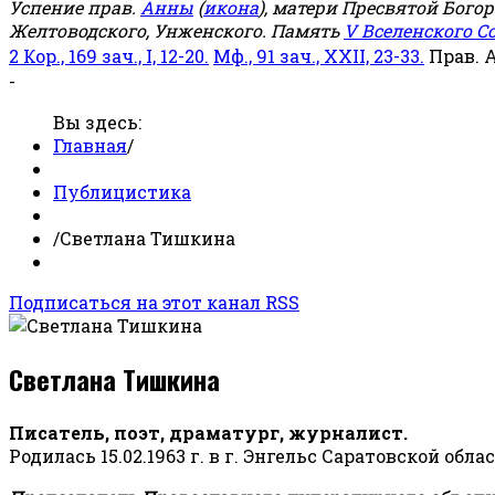
Успение прав.
Анны
(
икона
), матери Пресвятой Бого
Желтоводского, Унженского. Память
V Вселенского С
2 Кор., 169 зач., I, 12-20.
Мф., 91 зач., XXII, 23-33.
Прав. 
-
Вы здесь:
Главная
/
Публицистика
/
Светлана Тишкина
Подписаться на этот канал RSS
Светлана Тишкина
Писатель, поэт, драматург, журналист.
Родилась 15.02.1963 г. в г. Энгельс Саратовской обла