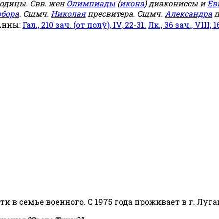
родицы. Свв. жен
Олимпиады
(
икона
) диакониссы и
Ев
обора
. Сщмч.
Николая
пресвитера. Сщмч.
Александра
п
Анны:
Гал., 210 зач. (от полу́), IV, 22-31.
Лк., 36 зач., VIII, 1
сти в семье военного. С 1975 года проживает в г. Луга