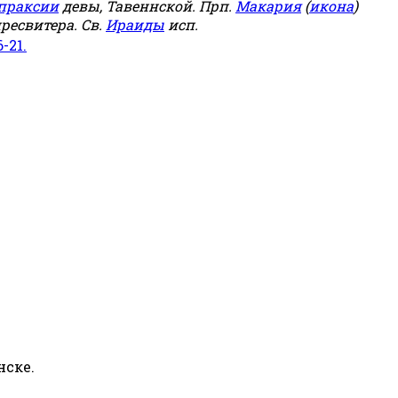
праксии
девы, Тавеннской. Прп.
Макария
(
икона
)
ресвитера. Св.
Ираиды
исп.
6-21.
нске.