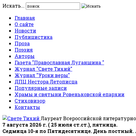
Искать...
Главная
О сайте
Новости
Публицистика
Проза
Поэзия
Авторы
Газета "Православная Луганщина "
Журнал "Свете Тихий"
Журнал "Уроки веры"
ДПЦ Нестора Летописца
Популярные записи
Храмы и святыни Ровеньковской епархии
Стиховизор
Контакты
Лауреат Всероссийской литературно
7 августа 2026 г. ( 25 июля ст.ст.), пятница.
Седмица 10-я по Пятидесятнице. День постный.