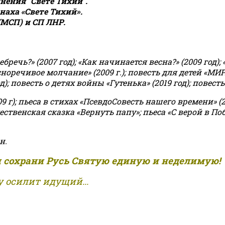
ения "Свете Тихий".
аха «Свете Тихий».
(МСП) и СП ЛНР.
чь?» (2007 год); «Как начинается весна?» (2009 год); 
асноречивое молчание» (2009 г.); повесть для детей «МИ
 повесть о детях войны «Гутенька» (2019 год); повесть 
9 г); пьеса в стихах «ПсевдоСовесть нашего времени» (201
ственская сказка «Вернуть папу»; пьеса «С верой в Поб
н.
и сохрани Русь Святую единую и неделимую!
 осилит идущий...