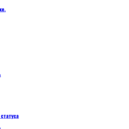
хе.
а
статуса
а