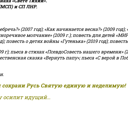
аха «Свете Тихий».
(МСП) и СП ЛНР.
чь?» (2007 год); «Как начинается весна?» (2009 год); 
асноречивое молчание» (2009 г.); повесть для детей «МИ
 повесть о детях войны «Гутенька» (2019 год); повесть 
9 г); пьеса в стихах «ПсевдоСовесть нашего времени» (201
ственская сказка «Вернуть папу»; пьеса «С верой в Поб
н.
и сохрани Русь Святую единую и неделимую!
 осилит идущий...