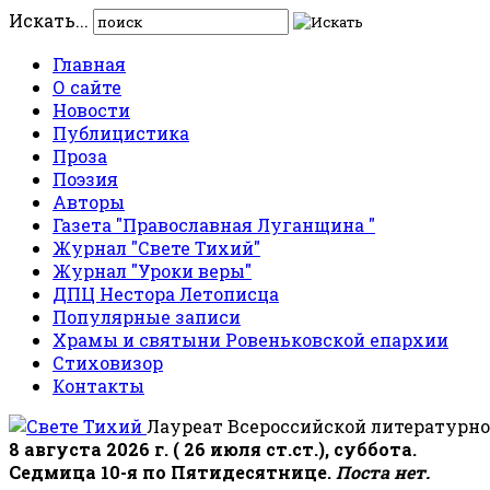
Искать...
Главная
О сайте
Новости
Публицистика
Проза
Поэзия
Авторы
Газета "Православная Луганщина "
Журнал "Свете Тихий"
Журнал "Уроки веры"
ДПЦ Нестора Летописца
Популярные записи
Храмы и святыни Ровеньковской епархии
Стиховизор
Контакты
Лауреат Всероссийской литературно
8 августа 2026 г. ( 26 июля ст.ст.), суббота.
Седмица 10-я по Пятидесятнице.
Поста нет.