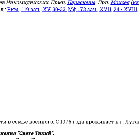
еев Никомидийских. Прмц.
Параскевы
. Прп.
Моисея
(
ик
яд.:
Рим., 119 зач., XV, 30-33.
Мф., 73 зач., XVII, 24 - XVIII,
сти в семье военного. С 1975 года проживает в г. Луга
ения "Свете Тихий".