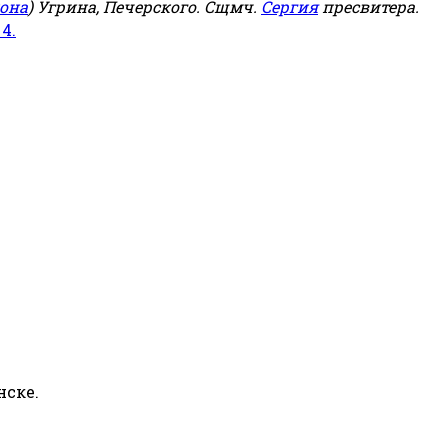
она
) Угрина, Печерского. Сщмч.
Сергия
пресвитера.
 4.
нске.