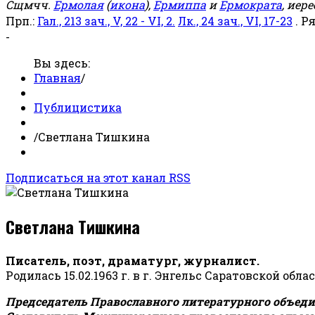
Сщмчч.
Ермолая
(
икона
),
Ермиппа
и
Ермократа
, иер
Прп.:
Гал., 213 зач., V, 22 - VI, 2.
Лк., 24 зач., VI, 17-23
. Р
-
Вы здесь:
Главная
/
Публицистика
/
Светлана Тишкина
Подписаться на этот канал RSS
Светлана Тишкина
Писатель, поэт, драматург, журналист.
Родилась 15.02.1963 г. в г. Энгельс Саратовской обла
Председатель Православного литературного объедин