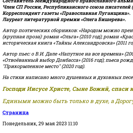
Составитель Международного православного альман
Член СП России, Республиканского союза писателей 
Корреспондент газеты «Православная Луганщина»
.
Лауреат литературной премии «Олега Бишерева».
Автор поэтических сборников: «Народом можно пренебре
(крупная проза): роман «Ольга» (2010 год); роман «Кр
историческая книга «Тайны Александровска» (2011 год);
Автор пьес: о В.И. Дале «Напутное на все времена» (200
«Отвоёванный выбор Донбасса» (2016 год); пьеса рожде
"Прикормленное место" (2020 год).
На стихи написано много душевных и духовных песе
Господи Иисусе Христе, Сыне Божий, спаси 
Едиными можно быть только в духе, а Дорогу
Страница
Понедельник, 29 мая 2023 11:10