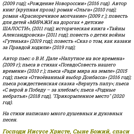
(2009 год); «Рождение Новороссии» (2016 год).
Автор
книг (крупная проза): роман «Ольга» (2010 год);
роман «Красноречивое молчание» (2009 г.); повесть
для детей «МИРАЖИ на дорогах + детские
ШАЛОСТИ», (2011 год); историческая книга «Тайны
Александровска» (2011 год); повесть о детях войны
«Гутенька» (2019 год); повесть «Сказ о том, как казаки
за Правдой ходили» (2019 год);
Автор пьес: о В.И. Дале «Напутное на все времена»
(2009 г); пьеса в стихах «ПсевдоСовесть нашего
времени» (2010 г.); пьеса «Ради мира на земле» (2015
год); пьеса «Отвоёванный выбор Донбасса» (2016 год);
пьеса рождественская сказка «Вернуть папу»; пьеса
«С верой в Победу – за хлебом!»
;
пьеса «Родные
небратья» (2018 год), "Прикормленное место" (2020
год).
На стихи написано много душевных и духовных
песен.
Господи Иисусе Христе, Сыне Божий, спаси