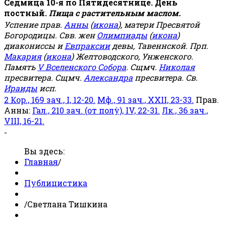
Седмица 10-я по Пятидесятнице. День
постный.
Пища с растительным маслом.
Успение прав.
Анны
(
икона
), матери Пресвятой
Богородицы. Свв. жен
Олимпиады
(
икона
)
диакониссы и
Евпраксии
девы, Тавеннской. Прп.
Макария
(
икона
) Желтоводского, Унженского.
Память
V Вселенского Собора
. Сщмч.
Николая
пресвитера. Сщмч.
Александра
пресвитера. Св.
Ираиды
исп.
2 Кор., 169 зач., I, 12-20.
Мф., 91 зач., XXII, 23-33.
Прав.
Анны:
Гал., 210 зач. (от полу́), IV, 22-31.
Лк., 36 зач.,
VIII, 16-21.
-
Вы здесь:
Главная
/
Публицистика
/
Светлана Тишкина