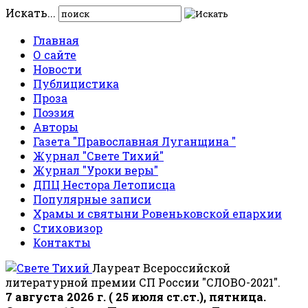
Искать...
Главная
О сайте
Новости
Публицистика
Проза
Поэзия
Авторы
Газета "Православная Луганщина "
Журнал "Свете Тихий"
Журнал "Уроки веры"
ДПЦ Нестора Летописца
Популярные записи
Храмы и святыни Ровеньковской епархии
Стиховизор
Контакты
Лауреат Всероссийской
литературной премии СП России "СЛОВО-2021".
7 августа 2026 г. ( 25 июля ст.ст.), пятница.