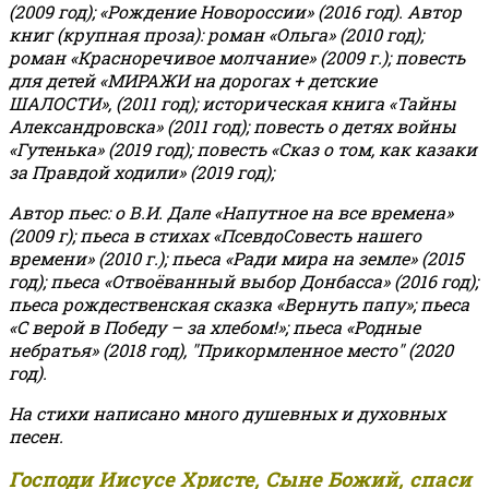
(2009 год); «Рождение Новороссии» (2016 год).
Автор
книг (крупная проза): роман «Ольга» (2010 год);
роман «Красноречивое молчание» (2009 г.); повесть
для детей «МИРАЖИ на дорогах + детские
ШАЛОСТИ», (2011 год); историческая книга «Тайны
Александровска» (2011 год); повесть о детях войны
«Гутенька» (2019 год); повесть «Сказ о том, как казаки
за Правдой ходили» (2019 год);
Автор пьес: о В.И. Дале «Напутное на все времена»
(2009 г); пьеса в стихах «ПсевдоСовесть нашего
времени» (2010 г.); пьеса «Ради мира на земле» (2015
год); пьеса «Отвоёванный выбор Донбасса» (2016 год);
пьеса рождественская сказка «Вернуть папу»; пьеса
«С верой в Победу – за хлебом!»
;
пьеса «Родные
небратья» (2018 год), "Прикормленное место" (2020
год).
На стихи написано много душевных и духовных
песен.
Господи Иисусе Христе, Сыне Божий, спаси