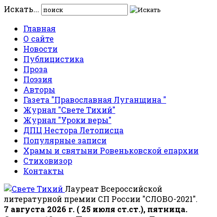
Искать...
Главная
О сайте
Новости
Публицистика
Проза
Поэзия
Авторы
Газета "Православная Луганщина "
Журнал "Свете Тихий"
Журнал "Уроки веры"
ДПЦ Нестора Летописца
Популярные записи
Храмы и святыни Ровеньковской епархии
Стиховизор
Контакты
Лауреат Всероссийской
литературной премии СП России "СЛОВО-2021".
7 августа 2026 г. ( 25 июля ст.ст.), пятница.