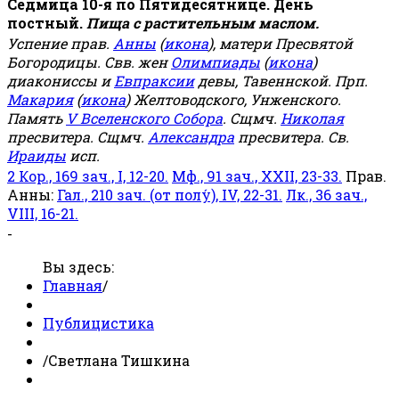
Седмица 10-я по Пятидесятнице. День
постный.
Пища с растительным маслом.
Успение прав.
Анны
(
икона
), матери Пресвятой
Богородицы. Свв. жен
Олимпиады
(
икона
)
диакониссы и
Евпраксии
девы, Тавеннской. Прп.
Макария
(
икона
) Желтоводского, Унженского.
Память
V Вселенского Собора
. Сщмч.
Николая
пресвитера. Сщмч.
Александра
пресвитера. Св.
Ираиды
исп.
2 Кор., 169 зач., I, 12-20.
Мф., 91 зач., XXII, 23-33.
Прав.
Анны:
Гал., 210 зач. (от полу́), IV, 22-31.
Лк., 36 зач.,
VIII, 16-21.
-
Вы здесь:
Главная
/
Публицистика
/
Светлана Тишкина