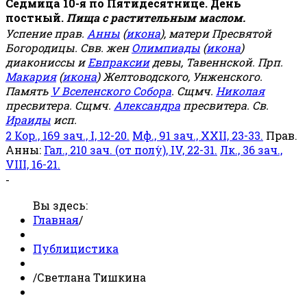
Седмица 10-я по Пятидесятнице. День
постный.
Пища с растительным маслом.
Успение прав.
Анны
(
икона
), матери Пресвятой
Богородицы. Свв. жен
Олимпиады
(
икона
)
диакониссы и
Евпраксии
девы, Тавеннской. Прп.
Макария
(
икона
) Желтоводского, Унженского.
Память
V Вселенского Собора
. Сщмч.
Николая
пресвитера. Сщмч.
Александра
пресвитера. Св.
Ираиды
исп.
2 Кор., 169 зач., I, 12-20.
Мф., 91 зач., XXII, 23-33.
Прав.
Анны:
Гал., 210 зач. (от полу́), IV, 22-31.
Лк., 36 зач.,
VIII, 16-21.
-
Вы здесь:
Главная
/
Публицистика
/
Светлана Тишкина