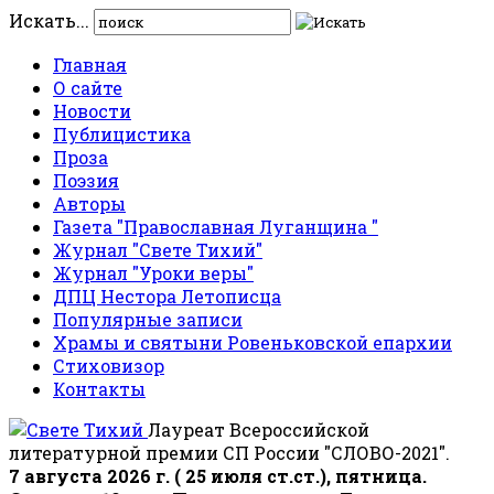
Искать...
Главная
О сайте
Новости
Публицистика
Проза
Поэзия
Авторы
Газета "Православная Луганщина "
Журнал "Свете Тихий"
Журнал "Уроки веры"
ДПЦ Нестора Летописца
Популярные записи
Храмы и святыни Ровеньковской епархии
Стиховизор
Контакты
Лауреат Всероссийской
литературной премии СП России "СЛОВО-2021".
7 августа 2026 г. ( 25 июля ст.ст.), пятница.