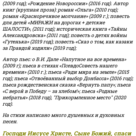
(2009 год); «Рождение Новороссии» (2016 год).
Автор
книг (крупная проза): роман «Ольга» (2010 год);
роман «Красноречивое молчание» (2009 г.); повесть
для детей «МИРАЖИ на дорогах + детские
ШАЛОСТИ», (2011 год); историческая книга «Тайны
Александровска» (2011 год); повесть о детях войны
«Гутенька» (2019 год); повесть «Сказ о том, как казаки
за Правдой ходили» (2019 год);
Автор пьес: о В.И. Дале «Напутное на все времена»
(2009 г); пьеса в стихах «ПсевдоСовесть нашего
времени» (2010 г.); пьеса «Ради мира на земле» (2015
год); пьеса «Отвоёванный выбор Донбасса» (2016 год);
пьеса рождественская сказка «Вернуть папу»; пьеса
«С верой в Победу – за хлебом!»
;
пьеса «Родные
небратья» (2018 год), "Прикормленное место" (2020
год).
На стихи написано много душевных и духовных
песен.
Господи Иисусе Христе, Сыне Божий, спаси