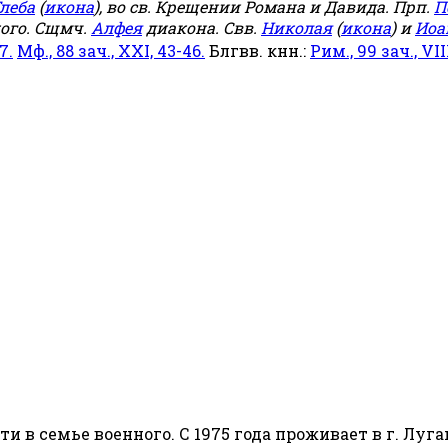
леба
(
икона
), во св. Крещении Романа и Давида. Прп.
П
ого. Сщмч.
Алфея
диакона. Свв.
Николая
(
икона
) и
Иоа
7.
Мф., 88 зач., XXI, 43-46.
Блгвв. кнн.:
Рим., 99 зач., VIII
сти в семье военного. С 1975 года проживает в г. Луга