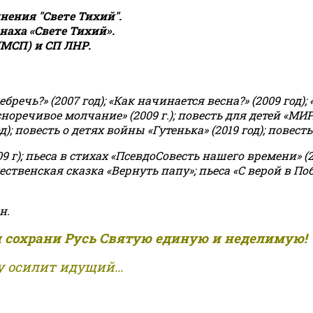
ения "Свете Тихий".
аха «Свете Тихий».
(МСП) и СП ЛНР.
чь?» (2007 год); «Как начинается весна?» (2009 год); 
асноречивое молчание» (2009 г.); повесть для детей «МИ
 повесть о детях войны «Гутенька» (2019 год); повесть 
9 г); пьеса в стихах «ПсевдоСовесть нашего времени» (201
ственская сказка «Вернуть папу»; пьеса «С верой в Поб
н.
и сохрани Русь Святую единую и неделимую!
 осилит идущий...