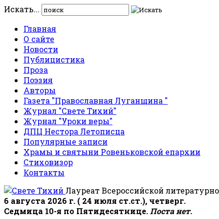
Искать...
Главная
О сайте
Новости
Публицистика
Проза
Поэзия
Авторы
Газета "Православная Луганщина "
Журнал "Свете Тихий"
Журнал "Уроки веры"
ДПЦ Нестора Летописца
Популярные записи
Храмы и святыни Ровеньковской епархии
Стиховизор
Контакты
Лауреат Всероссийской литературно
6 августа 2026 г. ( 24 июля ст.ст.), четверг.
Седмица 10-я по Пятидесятнице.
Поста нет.