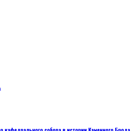
а
о кафедрального собора в истории Каменного Брода