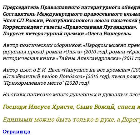
Председатель Православного литературного объедин
Составитель Международного православного альман
Член СП России, Республиканского союза писателей 
Корреспондент газеты «Православная Луганщина»
.
Лауреат литературной премии «Олега Бишерева».
Автор поэтических сборников: «Народом можно пренебре
(крупная проза): роман «Ольга» (2010 год); роман «Кр
историческая книга «Тайны Александровска» (2011 год);
Автор пьес: о В.И. Дале «Напутное на все времена» (200
«Отвоёванный выбор Донбасса» (2016 год); пьеса рожде
"Прикормленное место" (2020 год).
На стихи написано много душевных и духовных песе
Господи Иисусе Христе, Сыне Божий, спаси 
Едиными можно быть только в духе, а Дорогу
Страница