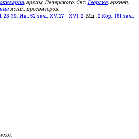
оликарпа
, архим. Печерского. Свт.
Георгия
, архиеп.
нна
испп., пресвитеров.
, 28-39.
Ин., 52 зач., XV, 17 - XVI, 2.
Мц.:
2 Кор., 181 зач.,
нске.