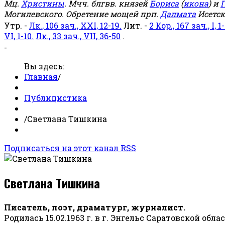
Мц.
Христины
. Мчч. блгвв. князей
Бориса
(
икона
) и
Г
Могилевского. Обретение мощей прп.
Далмата
Исетск
Утр. -
Лк., 106 зач., XXI, 12-19.
Лит. -
2 Кор., 167 зач., I, 1-
VI, 1-10.
Лк., 33 зач., VII, 36-50
.
-
Вы здесь:
Главная
/
Публицистика
/
Светлана Тишкина
Подписаться на этот канал RSS
Светлана Тишкина
Писатель, поэт, драматург, журналист.
Родилась 15.02.1963 г. в г. Энгельс Саратовской обла