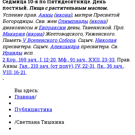
Седмица 10-я по Пятидесятнице. День
постный.
Пища с растительным маслом.
Успение прав.
Анны
(
икона
), матери Пресвятой
Богородицы. Свв. жен
Олимпиады
(
икона
)
диакониссы и
Евпраксии
девы, Тавеннской. Прп.
Макария
(
икона
) Желтоводского, Унженского.
Память
V Вселенского Собора
. Сщмч.
Николая
пресвитера. Сщмч.
Александра
пресвитера. Св.
Ираиды
исп.
2 Кор., 169 зач., I, 12-20.
Мф., 91 зач., XXII, 23-33.
Прав.
Анны:
Гал., 210 зач. (от полу́), IV, 22-31.
Лк., 36 зач.,
VIII, 16-21.
-
Вы здесь:
Главная
/
Публицистика
/
Светлана Тишкина