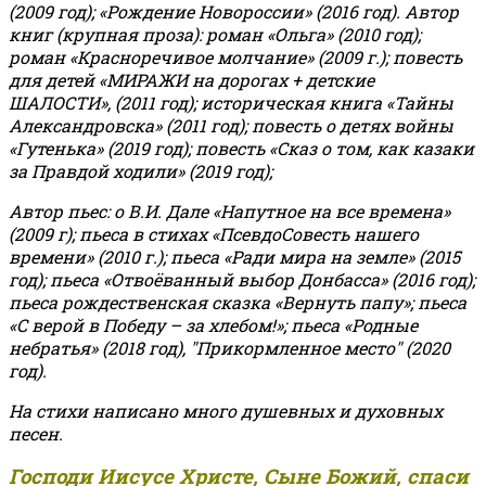
(2009 год); «Рождение Новороссии» (2016 год).
Автор
книг (крупная проза): роман «Ольга» (2010 год);
роман «Красноречивое молчание» (2009 г.); повесть
для детей «МИРАЖИ на дорогах + детские
ШАЛОСТИ», (2011 год); историческая книга «Тайны
Александровска» (2011 год); повесть о детях войны
«Гутенька» (2019 год); повесть «Сказ о том, как казаки
за Правдой ходили» (2019 год);
Автор пьес: о В.И. Дале «Напутное на все времена»
(2009 г); пьеса в стихах «ПсевдоСовесть нашего
времени» (2010 г.); пьеса «Ради мира на земле» (2015
год); пьеса «Отвоёванный выбор Донбасса» (2016 год);
пьеса рождественская сказка «Вернуть папу»; пьеса
«С верой в Победу – за хлебом!»
;
пьеса «Родные
небратья» (2018 год), "Прикормленное место" (2020
год).
На стихи написано много душевных и духовных
песен.
Господи Иисусе Христе, Сыне Божий, спаси