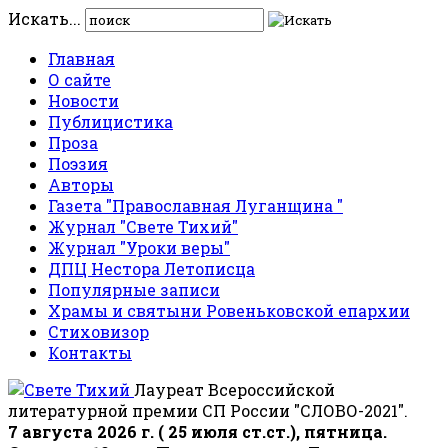
Искать...
Главная
О сайте
Новости
Публицистика
Проза
Поэзия
Авторы
Газета "Православная Луганщина "
Журнал "Свете Тихий"
Журнал "Уроки веры"
ДПЦ Нестора Летописца
Популярные записи
Храмы и святыни Ровеньковской епархии
Стиховизор
Контакты
Лауреат Всероссийской
литературной премии СП России "СЛОВО-2021".
7 августа 2026 г. ( 25 июля ст.ст.), пятница.