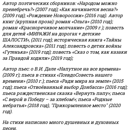
Автор поэтических сборников: «Народом можно
пренебречь?» (2007 год); «Как начинается весна?»
(2009 год); «Рождение Новороссии» (2016 год).
Автор
книг (крупная проза): роман «Ольга» (2010 год);
роман «Красноречивое молчание» (2009 г.); повесть
для детей «МИРАЖИ на дорогах + детские
ШАЛОСТИ», (2011 год); историческая книга «Тайны
Александровска» (2011 год); повесть о детях войны
«Гутенька» (2019 год); повесть «Сказ о том, как казаки
за Правдой ходили» (2019 год);
Автор пьес: о В.И. Дале «Напутное на все времена»
(2009 г); пьеса в стихах «ПсевдоСовесть нашего
времени» (2010 г.); пьеса «Ради мира на земле» (2015
год); пьеса «Отвоёванный выбор Донбасса» (2016 год);
пьеса рождественская сказка «Вернуть папу»; пьеса
«С верой в Победу – за хлебом!»
;
пьеса «Родные
небратья» (2018 год), "Прикормленное место" (2020
год).
На стихи написано много душевных и духовных
песен.