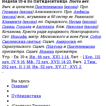
Неделя 10-я по Пятидесятнице.
Поста нет.
Вмч. и целителя
Пантелеимона
(
икона
). Прп.
Германа
(
икона
) Аляскинского. Прп.
Анфисы
(
икона
) исп., игумении и 90 сестер ее. Равноапп.
Климента
(
икона
), еп. Охридского,
Наума
(
икона
),
Саввы
,
Горазда
и
Ангеляра
. Блж.
Николая
(
икона
)
Кочанова, Христа ради юродивого, Новгородского.
Свт.
Иоасафа
, митр. Московского и всея Руси.
Собор
Смоленских святых
. Сщмч.
Амвросия
, еп.
Сарапульского. Сщмч.
Платона
и
Пантелеимона
пресвитера. Сщмч.
Иоанна
пресвитера.
Утр. - Ев. 10-е,
Ин., 66 зач., XXI, 1-14.
Лит. -
1 Кор., 131
зач., IV, 9-16.
Мф., 72 зач., XVII, 14-23.
Вмч.:
2 Тим.,
292 зач., II, 1-10.
Ин., 52 зач., XV, 17 - XVI, 2.
-
Вы здесь:
Главная
/
Публицистика
/
Светлана Тишкина