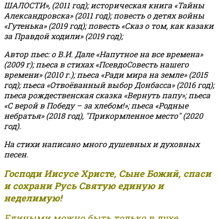
ШАЛОСТИ», (2011 год); историческая книга «Тайны
Александровска» (2011 год); повесть о детях войны
«Гутенька» (2019 год); повесть «Сказ о том, как казаки
за Правдой ходили» (2019 год);
Автор пьес: о В.И. Дале «Напутное на все времена»
(2009 г); пьеса в стихах «ПсевдоСовесть нашего
времени» (2010 г.); пьеса «Ради мира на земле» (2015
год); пьеса «Отвоёванный выбор Донбасса» (2016 год);
пьеса рождественская сказка «Вернуть папу»; пьеса
«С верой в Победу – за хлебом!»
;
пьеса «Родные
небратья» (2018 год), "Прикормленное место" (2020
год).
На стихи написано много душевных и духовных
песен.
Господи Иисусе Христе, Сыне Божий, спаси
и сохрани Русь Святую единую и
неделимую!
Едиными можно быть только в духе,