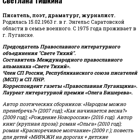
Писатель, поэт, драматург, журналист.
Родилась 15.02.1963 г. в г. Энгельс Саратовской
области в семье военного. С 1975 года проживает в
г. Луганске.
Председатель Православного литературного
объединения "Свете Тихий".
Составитель Международного православного
альманаха «Свете Тихий».
Член СП России, Республиканского союза писателей
(МСП) и СП ЛНР.
Корреспондент газеты «Православная Луганщина»
.
Лауреат литературной премии «Олега Бишерева».
Автор поэтических сборников: «Народом можно
пренебречь?» (2007 год); «Как начинается весна?»
(2009 год); «Рождение Новороссии» (2016 год).
Автор
книг (крупная проза): роман «Ольга» (2010 год);
роман «Красноречивое молчание» (2009 г.); повесть
для детей «МИРАЖИ на дорогах + детские