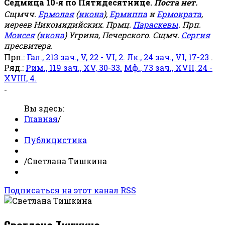
Седмица 10-я по Пятидесятнице.
Поста нет.
Сщмчч.
Ермолая
(
икона
),
Ермиппа
и
Ермократа
,
иереев Никомидийских. Прмц.
Параскевы
. Прп.
Моисея
(
икона
) Угрина, Печерского. Сщмч.
Сергия
пресвитера.
Прп.:
Гал., 213 зач., V, 22 - VI, 2.
Лк., 24 зач., VI, 17-23
.
Ряд.:
Рим., 119 зач., XV, 30-33.
Мф., 73 зач., XVII, 24 -
XVIII, 4.
-
Вы здесь:
Главная
/
Публицистика
/
Светлана Тишкина
Подписаться на этот канал RSS
Светлана Тишкина