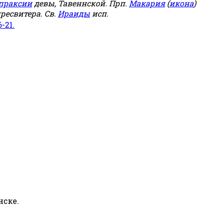
праксии
девы, Тавеннской. Прп.
Макария
(
икона
)
ресвитера. Св.
Ираиды
исп.
6-21.
нске.