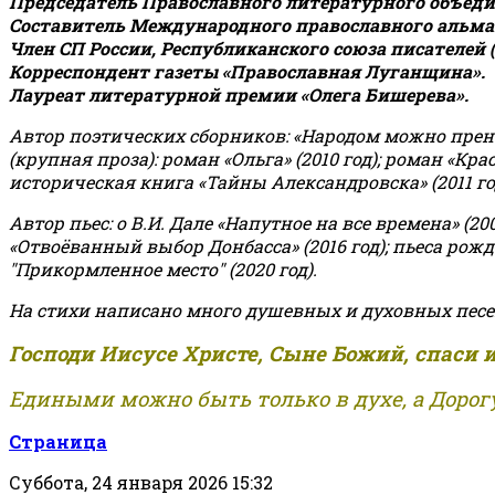
Председатель Православного литературного объедин
Составитель Международного православного альман
Член СП России, Республиканского союза писателей 
Корреспондент газеты «Православная Луганщина»
.
Лауреат литературной премии «Олега Бишерева».
Автор поэтических сборников: «Народом можно пренебре
(крупная проза): роман «Ольга» (2010 год); роман «Кр
историческая книга «Тайны Александровска» (2011 год);
Автор пьес: о В.И. Дале «Напутное на все времена» (200
«Отвоёванный выбор Донбасса» (2016 год); пьеса рожде
"Прикормленное место" (2020 год).
На стихи написано много душевных и духовных песе
Господи Иисусе Христе, Сыне Божий, спаси 
Едиными можно быть только в духе, а Дорогу
Страница
Суббота, 24 января 2026 15:32