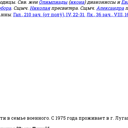
родицы. Свв. жен
Олимпиады
(
икона
) диакониссы и
Ев
обора
. Сщмч.
Николая
пресвитера. Сщмч.
Александра
п
Анны:
Гал., 210 зач. (от полу́), IV, 22-31.
Лк., 36 зач., VIII, 1
сти в семье военного. С 1975 года проживает в г. Луга