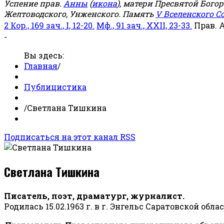
Успение прав.
Анны
(
икона
), матери Пресвятой Бого
Желтоводского, Унженского. Память
V Вселенского С
2 Кор., 169 зач., I, 12-20.
Мф., 91 зач., XXII, 23-33.
Прав. 
-
Вы здесь:
Главная
/
Публицистика
/
Светлана Тишкина
Подписаться на этот канал RSS
Светлана Тишкина
Писатель, поэт, драматург, журналист.
Родилась 15.02.1963 г. в г. Энгельс Саратовской обла