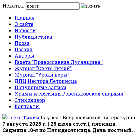
Искать...
Главная
О сайте
Новости
Публицистика
Проза
Поэзия
Авторы
Газета "Православная Луганщина "
Журнал "Свете Тихий"
Журнал "Уроки веры"
ДПЦ Нестора Летописца
Популярные записи
Храмы и святыни Ровеньковской епархии
Стиховизор
Контакты
Лауреат Всероссийской литературно
7 августа 2026 г. ( 25 июля ст.ст.), пятница.
Седмица 10-я по Пятидесятнице. День постный.