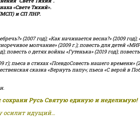
ения "Свете Тихий".
аха «Свете Тихий».
(МСП) и СП ЛНР.
чь?» (2007 год); «Как начинается весна?» (2009 год); 
асноречивое молчание» (2009 г.); повесть для детей «МИ
 повесть о детях войны «Гутенька» (2019 год); повесть 
9 г); пьеса в стихах «ПсевдоСовесть нашего времени» (201
ственская сказка «Вернуть папу»; пьеса «С верой в Поб
н.
и сохрани Русь Святую единую и неделимую!
 осилит идущий...