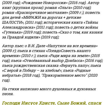
(2009 год); «Рождение Новороссии» (2016 год).
Автор
книг (крупная проза): роман «Ольга» (2010 год);
роман «Красноречивое молчание» (2009 г.); повесть
для детей «МИРАЖИ на дорогах + детские
ШАЛОСТИ», (2011 год); историческая книга «Тайны
Александровска» (2011 год); повесть о детях войны
«Гутенька» (2019 год); повесть «Сказ о том, как казаки
за Правдой ходили» (2019 год);
Автор пьес: о В.И. Дале «Напутное на все времена»
(2009 г); пьеса в стихах «ПсевдоСовесть нашего
времени» (2010 г.); пьеса «Ради мира на земле» (2015
год); пьеса «Отвоёванный выбор Донбасса» (2016 год);
пьеса рождественская сказка «Вернуть папу»; пьеса
«С верой в Победу – за хлебом!»
;
пьеса «Родные
небратья» (2018 год), "Прикормленное место" (2020
год).
На стихи написано много душевных и духовных
песен.
Господи Иисусе Христе, Сыне Божий, спаси