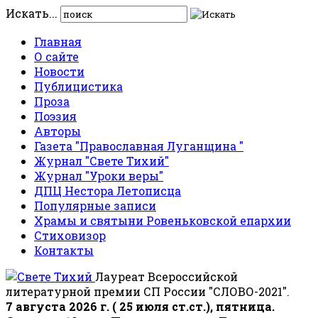
Искать...
Главная
О сайте
Новости
Публицистика
Проза
Поэзия
Авторы
Газета "Православная Луганщина "
Журнал "Свете Тихий"
Журнал "Уроки веры"
ДПЦ Нестора Летописца
Популярные записи
Храмы и святыни Ровеньковской епархии
Стиховизор
Контакты
Лауреат Всероссийской
литературной премии СП России "СЛОВО-2021".
7 августа 2026 г. ( 25 июля ст.ст.), пятница.