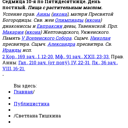
Седмица 10-я по Пятидесятнице. День
постный.
Пища с растительным маслом.
Успение прав.
Анны
(
икона
), матери Пресвятой
Богородицы. Свв. жен
Олимпиады
(
икона
)
диакониссы и
Евпраксии
девы, Тавеннской. Прп.
Макария
(
икона
) Желтоводского, Унженского.
Память
V Вселенского Собора
. Сщмч.
Николая
пресвитера. Сщмч.
Александра
пресвитера. Св.
Ираиды
исп.
2 Кор., 169 зач., I, 12-20.
Мф., 91 зач., XXII, 23-33.
Прав.
Анны:
Гал., 210 зач. (от полу́), IV, 22-31.
Лк., 36 зач.,
VIII, 16-21.
-
Вы здесь:
Главная
/
Публицистика
/
Светлана Тишкина