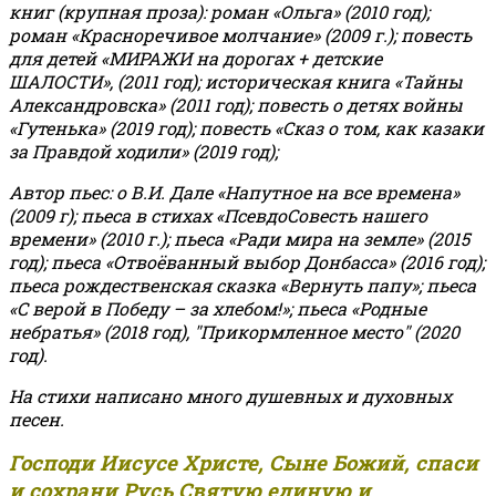
книг (крупная проза): роман «Ольга» (2010 год);
роман «Красноречивое молчание» (2009 г.); повесть
для детей «МИРАЖИ на дорогах + детские
ШАЛОСТИ», (2011 год); историческая книга «Тайны
Александровска» (2011 год); повесть о детях войны
«Гутенька» (2019 год); повесть «Сказ о том, как казаки
за Правдой ходили» (2019 год);
Автор пьес: о В.И. Дале «Напутное на все времена»
(2009 г); пьеса в стихах «ПсевдоСовесть нашего
времени» (2010 г.); пьеса «Ради мира на земле» (2015
год); пьеса «Отвоёванный выбор Донбасса» (2016 год);
пьеса рождественская сказка «Вернуть папу»; пьеса
«С верой в Победу – за хлебом!»
;
пьеса «Родные
небратья» (2018 год), "Прикормленное место" (2020
год).
На стихи написано много душевных и духовных
песен.
Господи Иисусе Христе, Сыне Божий, спаси
и сохрани Русь Святую единую и