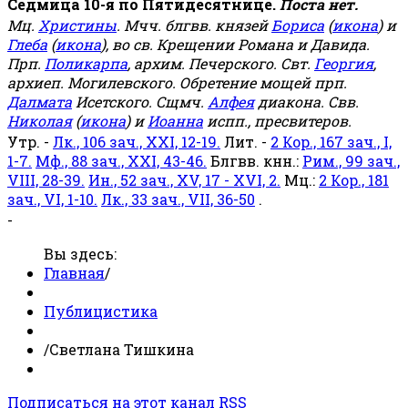
Седмица 10-я по Пятидесятнице.
Поста нет.
Мц.
Христины
. Мчч. блгвв. князей
Бориса
(
икона
) и
Глеба
(
икона
), во св. Крещении Романа и Давида.
Прп.
Поликарпа
, архим. Печерского. Свт.
Георгия
,
архиеп. Могилевского. Обретение мощей прп.
Далмата
Исетского. Сщмч.
Алфея
диакона. Свв.
Николая
(
икона
) и
Иоанна
испп., пресвитеров.
Утр. -
Лк., 106 зач., XXI, 12-19.
Лит. -
2 Кор., 167 зач., I,
1-7.
Мф., 88 зач., XXI, 43-46.
Блгвв. кнн.:
Рим., 99 зач.,
VIII, 28-39.
Ин., 52 зач., XV, 17 - XVI, 2.
Мц.:
2 Кор., 181
зач., VI, 1-10.
Лк., 33 зач., VII, 36-50
.
-
Вы здесь:
Главная
/
Публицистика
/
Светлана Тишкина
Подписаться на этот канал RSS