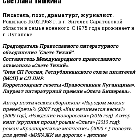
Писатель, поэт, драматург, журналист.
Родилась 15.02.1963 г. в г. Энгельс Саратовской
области в семье военного. С 1975 года проживает в
г. Луганске.
Председатель Православного литературного
объединения "Свете Тихий".
Составитель Международного православного
альманаха «Свете Тихий».
Член СП России, Республиканского союза писателей
(МСП) и СП ЛНР.
Корреспондент газеты «Православная Луганщина»
.
Лауреат литературной премии «Олега Бишерева».
Автор поэтических сборников: «Народом можно
пренебречь?» (2007 год); «Как начинается весна?»
(2009 год); «Рождение Новороссии» (2016 год).
Автор
книг (крупная проза): роман «Ольга» (2010 год);
роман «Красноречивое молчание» (2009 г.); повесть
для детей «МИРАЖИ на дорогах + детские