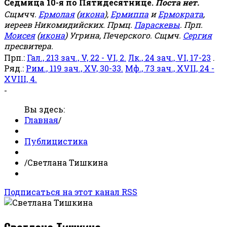
Седмица 10-я по Пятидесятнице.
Поста нет.
Сщмчч.
Ермолая
(
икона
),
Ермиппа
и
Ермократа
,
иереев Никомидийских. Прмц.
Параскевы
. Прп.
Моисея
(
икона
) Угрина, Печерского. Сщмч.
Сергия
пресвитера.
Прп.:
Гал., 213 зач., V, 22 - VI, 2.
Лк., 24 зач., VI, 17-23
.
Ряд.:
Рим., 119 зач., XV, 30-33.
Мф., 73 зач., XVII, 24 -
XVIII, 4.
-
Вы здесь:
Главная
/
Публицистика
/
Светлана Тишкина
Подписаться на этот канал RSS
Светлана Тишкина