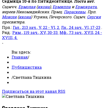
Седмица 10-я по Пятидесятнице.
Поста нет.
Сщмчч.
Ермолая
(
икона
),
Ермиппа
и
Ермократа
,
иереев Никомидийских. Прмц.
Параскевы
. Прп.
Моисея
(
икона
) Угрина, Печерского. Сщмч.
Сергия
пресвитера.
Прп.:
Гал., 213 зач., V, 22 - VI, 2.
Лк., 24 зач., VI, 17-23
.
Ряд.:
Рим., 119 зач., XV, 30-33.
Мф., 73 зач., XVII, 24 -
XVIII, 4.
-
Вы здесь:
Главная
/
Публицистика
/
Светлана Тишкина
Подписаться на этот канал RSS
Светлана Тишкина