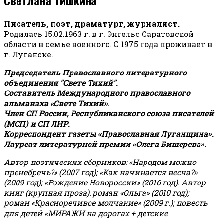
Писатель, поэт, драматург, журналист.
Родилась 15.02.1963 г. в г. Энгельс Саратовской
области в семье военного. С 1975 года проживает в
г. Луганске.
Председатель Православного литературного
объединения "Свете Тихий".
Составитель Международного православного
альманаха «Свете Тихий».
Член СП России, Республиканского союза писателей
(МСП) и СП ЛНР.
Корреспондент газеты «Православная Луганщина»
.
Лауреат литературной премии «Олега Бишерева».
Автор поэтических сборников: «Народом можно
пренебречь?» (2007 год); «Как начинается весна?»
(2009 год); «Рождение Новороссии» (2016 год).
Автор
книг (крупная проза): роман «Ольга» (2010 год);
роман «Красноречивое молчание» (2009 г.); повесть
для детей «МИРАЖИ на дорогах + детские