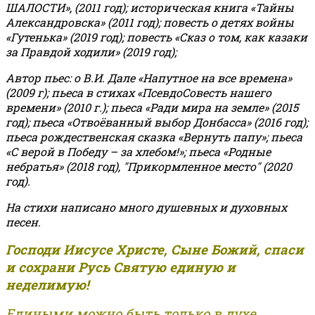
ШАЛОСТИ», (2011 год); историческая книга «Тайны
Александровска» (2011 год); повесть о детях войны
«Гутенька» (2019 год); повесть «Сказ о том, как казаки
за Правдой ходили» (2019 год);
Автор пьес: о В.И. Дале «Напутное на все времена»
(2009 г); пьеса в стихах «ПсевдоСовесть нашего
времени» (2010 г.); пьеса «Ради мира на земле» (2015
год); пьеса «Отвоёванный выбор Донбасса» (2016 год);
пьеса рождественская сказка «Вернуть папу»; пьеса
«С верой в Победу – за хлебом!»
;
пьеса «Родные
небратья» (2018 год), "Прикормленное место" (2020
год).
На стихи написано много душевных и духовных
песен.
Господи Иисусе Христе, Сыне Божий, спаси
и сохрани Русь Святую единую и
неделимую!
Едиными можно быть только в духе,