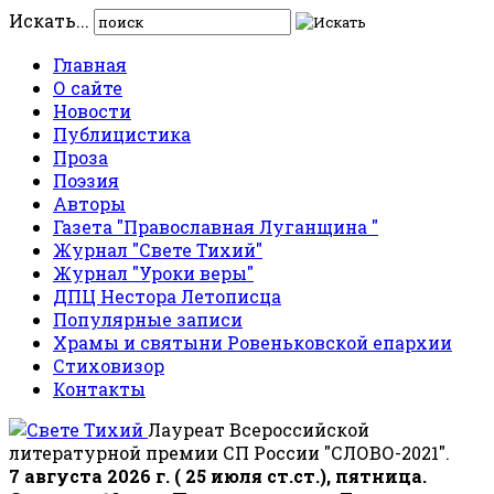
Искать...
Главная
О сайте
Новости
Публицистика
Проза
Поэзия
Авторы
Газета "Православная Луганщина "
Журнал "Свете Тихий"
Журнал "Уроки веры"
ДПЦ Нестора Летописца
Популярные записи
Храмы и святыни Ровеньковской епархии
Стиховизор
Контакты
Лауреат Всероссийской
литературной премии СП России "СЛОВО-2021".
7 августа 2026 г. ( 25 июля ст.ст.), пятница.