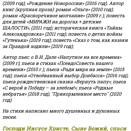
(2009 год); «Рождение Новороссии» (2016 год).
Автор
книг (крупная проза): роман «Ольга» (2010 год);
роман «Красноречивое молчание» (2009 г.); повесть
для детей «МИРАЖИ на дорогах + детские
ШАЛОСТИ», (2011 год); историческая книга «Тайны
Александровска» (2011 год); повесть о детях войны
«Гутенька» (2019 год); повесть «Сказ о том, как казаки
за Правдой ходили» (2019 год);
Автор пьес: о В.И. Дале «Напутное на все времена»
(2009 г); пьеса в стихах «ПсевдоСовесть нашего
времени» (2010 г.); пьеса «Ради мира на земле» (2015
год); пьеса «Отвоёванный выбор Донбасса» (2016 год);
пьеса рождественская сказка «Вернуть папу»; пьеса
«С верой в Победу – за хлебом!»
;
пьеса «Родные
небратья» (2018 год), "Прикормленное место" (2020
год).
На стихи написано много душевных и духовных
песен.
Господи Иисусе Христе, Сыне Божий, спаси