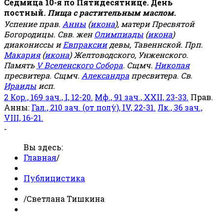
Седмица 10-я по Пятидесятнице. День
постный.
Пища с растительным маслом.
Успение прав.
Анны
(
икона
), матери Пресвятой
Богородицы. Свв. жен
Олимпиады
(
икона
)
диакониссы и
Евпраксии
девы, Тавеннской. Прп.
Макария
(
икона
) Желтоводского, Унженского.
Память
V Вселенского Собора
. Сщмч.
Николая
пресвитера. Сщмч.
Александра
пресвитера. Св.
Ираиды
исп.
2 Кор., 169 зач., I, 12-20.
Мф., 91 зач., XXII, 23-33.
Прав.
Анны:
Гал., 210 зач. (от полу́), IV, 22-31.
Лк., 36 зач.,
VIII, 16-21.
-
Вы здесь:
Главная
/
Публицистика
/
Светлана Тишкина