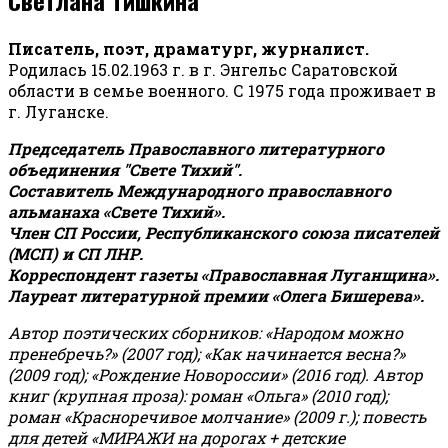
Писатель, поэт, драматург, журналист.
Родилась 15.02.1963 г. в г. Энгельс Саратовской
области в семье военного. С 1975 года проживает в
г. Луганске.
Председатель Православного литературного
объединения "Свете Тихий".
Составитель Международного православного
альманаха «Свете Тихий».
Член СП России, Республиканского союза писателей
(МСП) и СП ЛНР.
Корреспондент газеты «Православная Луганщина»
.
Лауреат литературной премии «Олега Бишерева».
Автор поэтических сборников: «Народом можно
пренебречь?» (2007 год); «Как начинается весна?»
(2009 год); «Рождение Новороссии» (2016 год).
Автор
книг (крупная проза): роман «Ольга» (2010 год);
роман «Красноречивое молчание» (2009 г.); повесть
для детей «МИРАЖИ на дорогах + детские