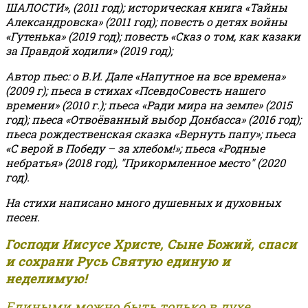
ШАЛОСТИ», (2011 год); историческая книга «Тайны
Александровска» (2011 год); повесть о детях войны
«Гутенька» (2019 год); повесть «Сказ о том, как казаки
за Правдой ходили» (2019 год);
Автор пьес: о В.И. Дале «Напутное на все времена»
(2009 г); пьеса в стихах «ПсевдоСовесть нашего
времени» (2010 г.); пьеса «Ради мира на земле» (2015
год); пьеса «Отвоёванный выбор Донбасса» (2016 год);
пьеса рождественская сказка «Вернуть папу»; пьеса
«С верой в Победу – за хлебом!»
;
пьеса «Родные
небратья» (2018 год), "Прикормленное место" (2020
год).
На стихи написано много душевных и духовных
песен.
Господи Иисусе Христе, Сыне Божий, спаси
и сохрани Русь Святую единую и
неделимую!
Едиными можно быть только в духе,