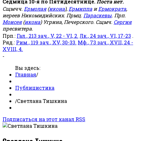
Седмица 10-я по Пятидесятнице.
Поста нет.
Сщмчч.
Ермолая
(
икона
),
Ермиппа
и
Ермократа
,
иереев Никомидийских. Прмц.
Параскевы
. Прп.
Моисея
(
икона
) Угрина, Печерского. Сщмч.
Сергия
пресвитера.
Прп.:
Гал., 213 зач., V, 22 - VI, 2.
Лк., 24 зач., VI, 17-23
.
Ряд.:
Рим., 119 зач., XV, 30-33.
Мф., 73 зач., XVII, 24 -
XVIII, 4.
-
Вы здесь:
Главная
/
Публицистика
/
Светлана Тишкина
Подписаться на этот канал RSS
Светлана Тишкина