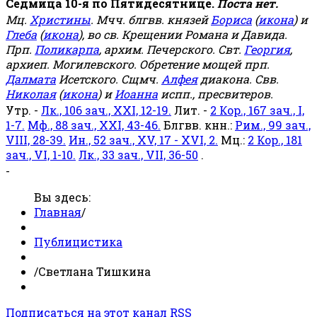
Седмица 10-я по Пятидесятнице.
Поста нет.
Мц.
Христины
. Мчч. блгвв. князей
Бориса
(
икона
) и
Глеба
(
икона
), во св. Крещении Романа и Давида.
Прп.
Поликарпа
, архим. Печерского. Свт.
Георгия
,
архиеп. Могилевского. Обретение мощей прп.
Далмата
Исетского. Сщмч.
Алфея
диакона. Свв.
Николая
(
икона
) и
Иоанна
испп., пресвитеров.
Утр. -
Лк., 106 зач., XXI, 12-19.
Лит. -
2 Кор., 167 зач., I,
1-7.
Мф., 88 зач., XXI, 43-46.
Блгвв. кнн.:
Рим., 99 зач.,
VIII, 28-39.
Ин., 52 зач., XV, 17 - XVI, 2.
Мц.:
2 Кор., 181
зач., VI, 1-10.
Лк., 33 зач., VII, 36-50
.
-
Вы здесь:
Главная
/
Публицистика
/
Светлана Тишкина
Подписаться на этот канал RSS