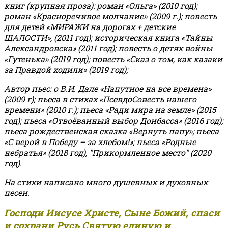
книг (крупная проза): роман «Ольга» (2010 год);
роман «Красноречивое молчание» (2009 г.); повесть
для детей «МИРАЖИ на дорогах + детские
ШАЛОСТИ», (2011 год); историческая книга «Тайны
Александровска» (2011 год); повесть о детях войны
«Гутенька» (2019 год); повесть «Сказ о том, как казаки
за Правдой ходили» (2019 год);
Автор пьес: о В.И. Дале «Напутное на все времена»
(2009 г); пьеса в стихах «ПсевдоСовесть нашего
времени» (2010 г.); пьеса «Ради мира на земле» (2015
год); пьеса «Отвоёванный выбор Донбасса» (2016 год);
пьеса рождественская сказка «Вернуть папу»; пьеса
«С верой в Победу – за хлебом!»
;
пьеса «Родные
небратья» (2018 год), "Прикормленное место" (2020
год).
На стихи написано много душевных и духовных
песен.
Господи Иисусе Христе, Сыне Божий, спаси
и сохрани Русь Святую единую и