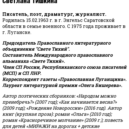
Писатель, поэт, драматург, журналист.
Родилась 15.02.1963 г. в г. Энгельс Саратовской
области в семье военного. С 1975 года проживает в
г. Луганске.
Председатель Православного литературного
объединения "Свете Тихий".
Составитель Международного православного
альманаха «Свете Тихий».
Член СП России, Республиканского союза писателей
(МСП) и СП ЛНР.
Корреспондент газеты «Православная Луганщина»
.
Лауреат литературной премии «Олега Бишерева».
Автор поэтических сборников: «Народом можно
пренебречь?» (2007 год); «Как начинается весна?»
(2009 год); «Рождение Новороссии» (2016 год).
Автор
книг (крупная проза): роман «Ольга» (2010 год);
роман «Красноречивое молчание» (2009 г.); повесть
для детей «МИРАЖИ на дорогах + детские