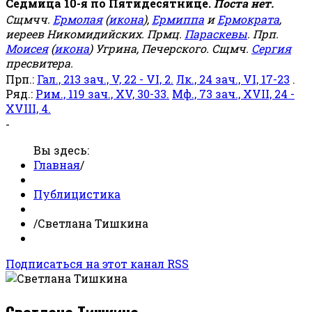
Седмица 10-я по Пятидесятнице.
Поста нет.
Сщмчч.
Ермолая
(
икона
),
Ермиппа
и
Ермократа
,
иереев Никомидийских. Прмц.
Параскевы
. Прп.
Моисея
(
икона
) Угрина, Печерского. Сщмч.
Сергия
пресвитера.
Прп.:
Гал., 213 зач., V, 22 - VI, 2.
Лк., 24 зач., VI, 17-23
.
Ряд.:
Рим., 119 зач., XV, 30-33.
Мф., 73 зач., XVII, 24 -
XVIII, 4.
-
Вы здесь:
Главная
/
Публицистика
/
Светлана Тишкина
Подписаться на этот канал RSS
Светлана Тишкина