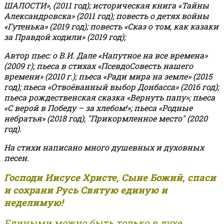
ШАЛОСТИ», (2011 год); историческая книга «Тайны
Александровска» (2011 год); повесть о детях войны
«Гутенька» (2019 год); повесть «Сказ о том, как казаки
за Правдой ходили» (2019 год);
Автор пьес: о В.И. Дале «Напутное на все времена»
(2009 г); пьеса в стихах «ПсевдоСовесть нашего
времени» (2010 г.); пьеса «Ради мира на земле» (2015
год); пьеса «Отвоёванный выбор Донбасса» (2016 год);
пьеса рождественская сказка «Вернуть папу»; пьеса
«С верой в Победу – за хлебом!»
;
пьеса «Родные
небратья» (2018 год), "Прикормленное место" (2020
год).
На стихи написано много душевных и духовных
песен.
Господи Иисусе Христе, Сыне Божий, спаси
и сохрани Русь Святую единую и
неделимую!
Едиными можно быть только в духе,