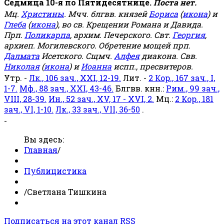
Седмица 10-я по Пятидесятнице.
Поста нет.
Мц.
Христины
. Мчч. блгвв. князей
Бориса
(
икона
) и
Глеба
(
икона
), во св. Крещении Романа и Давида.
Прп.
Поликарпа
, архим. Печерского. Свт.
Георгия
,
архиеп. Могилевского. Обретение мощей прп.
Далмата
Исетского. Сщмч.
Алфея
диакона. Свв.
Николая
(
икона
) и
Иоанна
испп., пресвитеров.
Утр. -
Лк., 106 зач., XXI, 12-19.
Лит. -
2 Кор., 167 зач., I,
1-7.
Мф., 88 зач., XXI, 43-46.
Блгвв. кнн.:
Рим., 99 зач.,
VIII, 28-39.
Ин., 52 зач., XV, 17 - XVI, 2.
Мц.:
2 Кор., 181
зач., VI, 1-10.
Лк., 33 зач., VII, 36-50
.
-
Вы здесь:
Главная
/
Публицистика
/
Светлана Тишкина
Подписаться на этот канал RSS