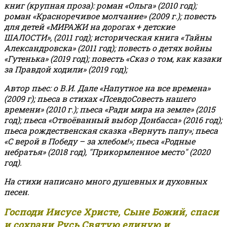
книг (крупная проза): роман «Ольга» (2010 год);
роман «Красноречивое молчание» (2009 г.); повесть
для детей «МИРАЖИ на дорогах + детские
ШАЛОСТИ», (2011 год); историческая книга «Тайны
Александровска» (2011 год); повесть о детях войны
«Гутенька» (2019 год); повесть «Сказ о том, как казаки
за Правдой ходили» (2019 год);
Автор пьес: о В.И. Дале «Напутное на все времена»
(2009 г); пьеса в стихах «ПсевдоСовесть нашего
времени» (2010 г.); пьеса «Ради мира на земле» (2015
год); пьеса «Отвоёванный выбор Донбасса» (2016 год);
пьеса рождественская сказка «Вернуть папу»; пьеса
«С верой в Победу – за хлебом!»
;
пьеса «Родные
небратья» (2018 год), "Прикормленное место" (2020
год).
На стихи написано много душевных и духовных
песен.
Господи Иисусе Христе, Сыне Божий, спаси
и сохрани Русь Святую единую и