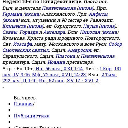
Неделя 10-я по Пятидесятнице.
Поста нет.
Вмч. и целителя
Пантелеимона
(
икона
). Прп.
Германа
(
икона
) Аляскинского. Прп.
Анфисы
(
икона
) исп., игумении и 90 сестер ее. Равноапп.
Климента
(
икона
), еп. Охридского,
Наума
(
икона
),
Саввы
,
Горазда
и
Ангеляра
. Блж.
Николая
(
икона
)
Кочанова, Христа ради юродивого, Новгородского.
Свт.
Иоасафа
, митр. Московского и всея Руси.
Собор
Смоленских святых
. Сщмч.
Амвросия
, еп.
Сарапульского. Сщмч.
Платона
и
Пантелеимона
пресвитера. Сщмч.
Иоанна
пресвитера.
Утр. - Ев. 10-е,
Ин., 66 зач., XXI, 1-14.
Лит. -
1 Кор., 131
зач., IV, 9-16.
Мф., 72 зач., XVII, 14-23.
Вмч.:
2 Тим.,
292 зач., II, 1-10.
Ин., 52 зач., XV, 17 - XVI, 2.
-
Вы здесь:
Главная
/
Публицистика
/
Светлана Тишкина