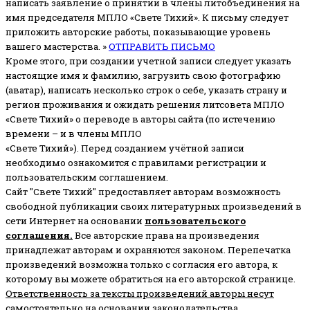
написать заявление о принятии в члены литобъединения на
имя председателя МПЛО «Свете Тихий».
К письму следует
приложить авторские работы, показывающие уровень
вашего мастерства. »
ОТПРАВИТЬ ПИСЬМО
Кроме этого, при создании учетной записи следует указать
настоящие имя и фамилию, загрузить свою фотографию
(аватар), написать несколько строк о себе, указать страну и
регион проживания и ожидать решения литсовета МПЛО
«Свете Тихий» о переводе в авторы сайта (по истечению
времени – и в члены МПЛО
«Свете Тихий»). Перед созданием учётной записи
необходимо ознакомится с правилами регистрации и
пользовательским соглашением.
Сайт "Свете Тихий" предоставляет авторам возможность
свободной публикации своих литературных произведений в
сети Интернет на основании
пользовательского
соглашени
я
.
Все авторские права на произведения
принадлежат авторам и охраняются законом.
Перепечатка
произведений возможна только с согласия его автора, к
которому вы можете обратиться на его авторской странице.
Ответственность за тексты произведений авторы несут
самостоятельно
на основании законодательства.