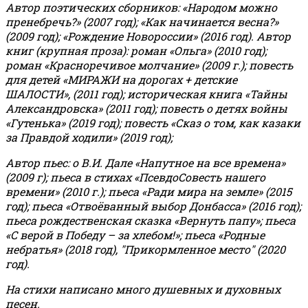
Автор поэтических сборников: «Народом можно
пренебречь?» (2007 год); «Как начинается весна?»
(2009 год); «Рождение Новороссии» (2016 год).
Автор
книг (крупная проза): роман «Ольга» (2010 год);
роман «Красноречивое молчание» (2009 г.); повесть
для детей «МИРАЖИ на дорогах + детские
ШАЛОСТИ», (2011 год); историческая книга «Тайны
Александровска» (2011 год); повесть о детях войны
«Гутенька» (2019 год); повесть «Сказ о том, как казаки
за Правдой ходили» (2019 год);
Автор пьес: о В.И. Дале «Напутное на все времена»
(2009 г); пьеса в стихах «ПсевдоСовесть нашего
времени» (2010 г.); пьеса «Ради мира на земле» (2015
год); пьеса «Отвоёванный выбор Донбасса» (2016 год);
пьеса рождественская сказка «Вернуть папу»; пьеса
«С верой в Победу – за хлебом!»
;
пьеса «Родные
небратья» (2018 год), "Прикормленное место" (2020
год).
На стихи написано много душевных и духовных
песен.