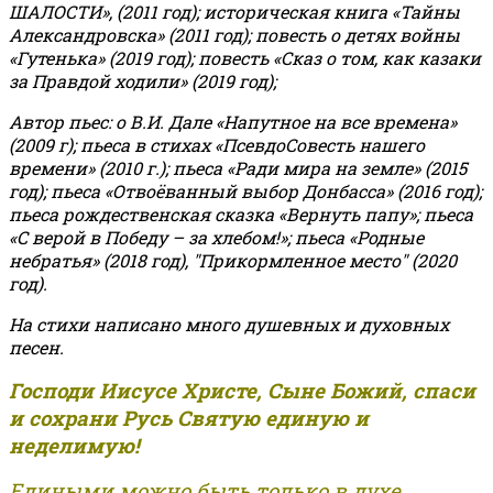
ШАЛОСТИ», (2011 год); историческая книга «Тайны
Александровска» (2011 год); повесть о детях войны
«Гутенька» (2019 год); повесть «Сказ о том, как казаки
за Правдой ходили» (2019 год);
Автор пьес: о В.И. Дале «Напутное на все времена»
(2009 г); пьеса в стихах «ПсевдоСовесть нашего
времени» (2010 г.); пьеса «Ради мира на земле» (2015
год); пьеса «Отвоёванный выбор Донбасса» (2016 год);
пьеса рождественская сказка «Вернуть папу»; пьеса
«С верой в Победу – за хлебом!»
;
пьеса «Родные
небратья» (2018 год), "Прикормленное место" (2020
год).
На стихи написано много душевных и духовных
песен.
Господи Иисусе Христе, Сыне Божий, спаси
и сохрани Русь Святую единую и
неделимую!
Едиными можно быть только в духе,