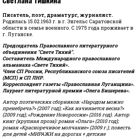
Писатель, поэт, драматург, журналист.
Родилась 15.02.1963 г. в г. Энгельс Саратовской
области в семье военного. С 1975 года проживает в
г. Луганске.
Председатель Православного литературного
объединения "Свете Тихий".
Составитель Международного православного
альманаха «Свете Тихий».
Член СП России, Республиканского союза писателей
(МСП) и СП ЛНР.
Корреспондент газеты «Православная Луганщина»
.
Лауреат литературной премии «Олега Бишерева».
Автор поэтических сборников: «Народом можно
пренебречь?» (2007 год); «Как начинается весна?»
(2009 год); «Рождение Новороссии» (2016 год).
Автор
книг (крупная проза): роман «Ольга» (2010 год);
роман «Красноречивое молчание» (2009 г.); повесть
для детей «МИРАЖИ на дорогах + детские