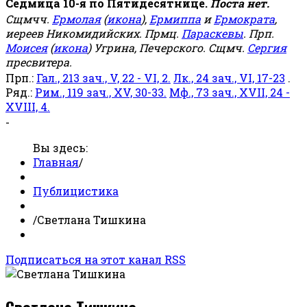
Седмица 10-я по Пятидесятнице.
Поста нет.
Сщмчч.
Ермолая
(
икона
),
Ермиппа
и
Ермократа
,
иереев Никомидийских. Прмц.
Параскевы
. Прп.
Моисея
(
икона
) Угрина, Печерского. Сщмч.
Сергия
пресвитера.
Прп.:
Гал., 213 зач., V, 22 - VI, 2.
Лк., 24 зач., VI, 17-23
.
Ряд.:
Рим., 119 зач., XV, 30-33.
Мф., 73 зач., XVII, 24 -
XVIII, 4.
-
Вы здесь:
Главная
/
Публицистика
/
Светлана Тишкина
Подписаться на этот канал RSS
Светлана Тишкина