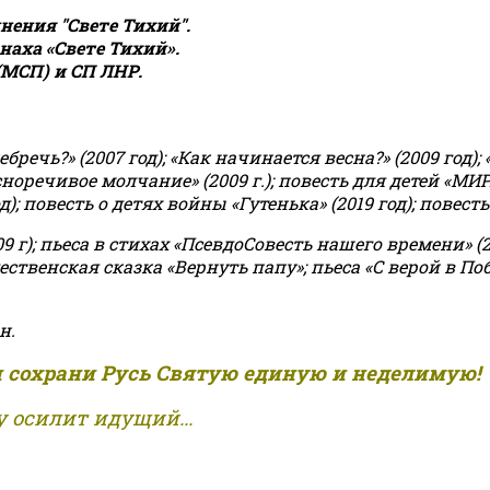
ения "Свете Тихий".
аха «Свете Тихий».
(МСП) и СП ЛНР.
чь?» (2007 год); «Как начинается весна?» (2009 год); 
асноречивое молчание» (2009 г.); повесть для детей «МИ
 повесть о детях войны «Гутенька» (2019 год); повесть 
9 г); пьеса в стихах «ПсевдоСовесть нашего времени» (201
ственская сказка «Вернуть папу»; пьеса «С верой в Поб
н.
и сохрани Русь Святую единую и неделимую!
 осилит идущий...