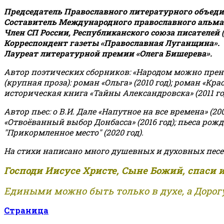
Председатель Православного литературного объедин
Составитель Международного православного альман
Член СП России, Республиканского союза писателей 
Корреспондент газеты «Православная Луганщина»
.
Лауреат литературной премии «Олега Бишерева».
Автор поэтических сборников: «Народом можно пренебре
(крупная проза): роман «Ольга» (2010 год); роман «Кр
историческая книга «Тайны Александровска» (2011 год);
Автор пьес: о В.И. Дале «Напутное на все времена» (200
«Отвоёванный выбор Донбасса» (2016 год); пьеса рожде
"Прикормленное место" (2020 год).
На стихи написано много душевных и духовных песе
Господи Иисусе Христе, Сыне Божий, спаси 
Едиными можно быть только в духе, а Дорогу
Страница