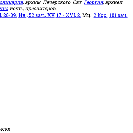
оликарпа
, архим. Печерского. Свт.
Георгия
, архиеп.
нна
испп., пресвитеров.
, 28-39.
Ин., 52 зач., XV, 17 - XVI, 2.
Мц.:
2 Кор., 181 зач.,
нске.