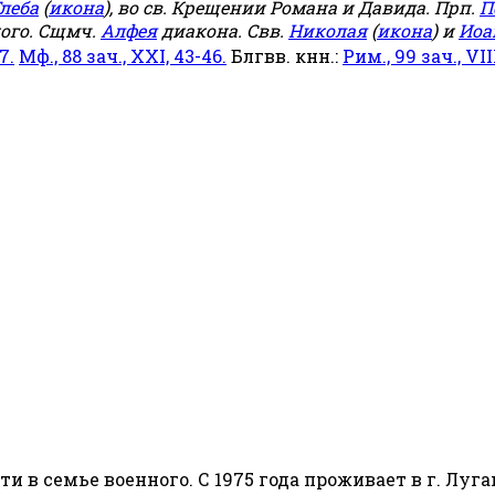
леба
(
икона
), во св. Крещении Романа и Давида. Прп.
П
ого. Сщмч.
Алфея
диакона. Свв.
Николая
(
икона
) и
Иоа
7.
Мф., 88 зач., XXI, 43-46.
Блгвв. кнн.:
Рим., 99 зач., VIII
сти в семье военного. С 1975 года проживает в г. Луга