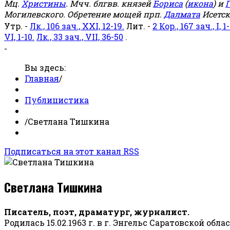
Мц.
Христины
. Мчч. блгвв. князей
Бориса
(
икона
) и
Г
Могилевского. Обретение мощей прп.
Далмата
Исетск
Утр. -
Лк., 106 зач., XXI, 12-19.
Лит. -
2 Кор., 167 зач., I, 1-
VI, 1-10.
Лк., 33 зач., VII, 36-50
.
-
Вы здесь:
Главная
/
Публицистика
/
Светлана Тишкина
Подписаться на этот канал RSS
Светлана Тишкина
Писатель, поэт, драматург, журналист.
Родилась 15.02.1963 г. в г. Энгельс Саратовской обла