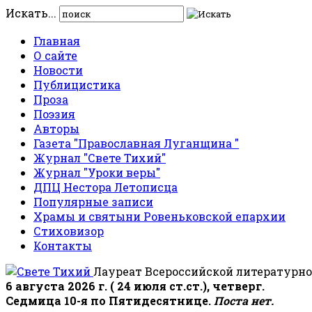
Искать...
Главная
О сайте
Новости
Публицистика
Проза
Поэзия
Авторы
Газета "Православная Луганщина "
Журнал "Свете Тихий"
Журнал "Уроки веры"
ДПЦ Нестора Летописца
Популярные записи
Храмы и святыни Ровеньковской епархии
Стиховизор
Контакты
Лауреат Всероссийской литературно
6 августа 2026 г. ( 24 июля ст.ст.), четверг.
Седмица 10-я по Пятидесятнице.
Поста нет.