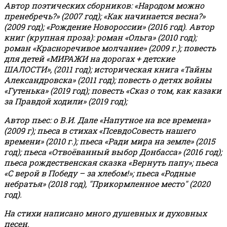
Автор поэтических сборников: «Народом можно
пренебречь?» (2007 год); «Как начинается весна?»
(2009 год); «Рождение Новороссии» (2016 год).
Автор
книг (крупная проза): роман «Ольга» (2010 год);
роман «Красноречивое молчание» (2009 г.); повесть
для детей «МИРАЖИ на дорогах + детские
ШАЛОСТИ», (2011 год); историческая книга «Тайны
Александровска» (2011 год); повесть о детях войны
«Гутенька» (2019 год); повесть «Сказ о том, как казаки
за Правдой ходили» (2019 год);
Автор пьес: о В.И. Дале «Напутное на все времена»
(2009 г); пьеса в стихах «ПсевдоСовесть нашего
времени» (2010 г.); пьеса «Ради мира на земле» (2015
год); пьеса «Отвоёванный выбор Донбасса» (2016 год);
пьеса рождественская сказка «Вернуть папу»; пьеса
«С верой в Победу – за хлебом!»
;
пьеса «Родные
небратья» (2018 год), "Прикормленное место" (2020
год).
На стихи написано много душевных и духовных
песен.