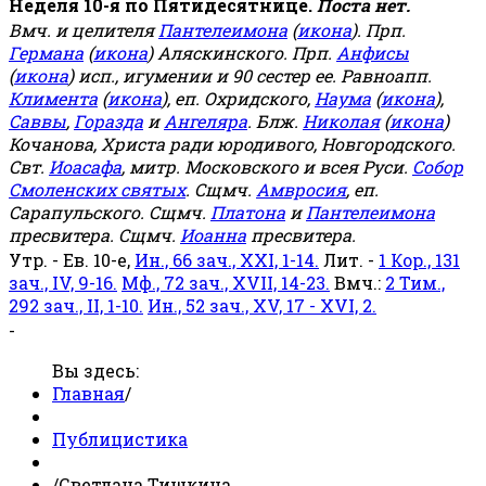
Неделя 10-я по Пятидесятнице.
Поста нет.
Вмч. и целителя
Пантелеимона
(
икона
). Прп.
Германа
(
икона
) Аляскинского. Прп.
Анфисы
(
икона
) исп., игумении и 90 сестер ее. Равноапп.
Климента
(
икона
), еп. Охридского,
Наума
(
икона
),
Саввы
,
Горазда
и
Ангеляра
. Блж.
Николая
(
икона
)
Кочанова, Христа ради юродивого, Новгородского.
Свт.
Иоасафа
, митр. Московского и всея Руси.
Собор
Смоленских святых
. Сщмч.
Амвросия
, еп.
Сарапульского. Сщмч.
Платона
и
Пантелеимона
пресвитера. Сщмч.
Иоанна
пресвитера.
Утр. - Ев. 10-е,
Ин., 66 зач., XXI, 1-14.
Лит. -
1 Кор., 131
зач., IV, 9-16.
Мф., 72 зач., XVII, 14-23.
Вмч.:
2 Тим.,
292 зач., II, 1-10.
Ин., 52 зач., XV, 17 - XVI, 2.
-
Вы здесь:
Главная
/
Публицистика
/
Светлана Тишкина